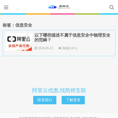
标签：信息安全
以下哪些描述不属于信息安全中物理安全
的范畴？
2020-06-22
阅读(1411)
阿里云优惠,找凯铧互联
联系我们
了解更多