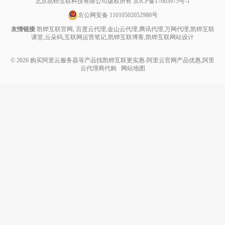
北京凯铧互联科技有限公司版权所有
京ICP备17005975号-1
京公网安备 11010502052980号
友情链接
凯铧互联官网
,
百度云代理
,
金山云代理
,
腾讯代理
,
万网代理
,
凯铧互联
课堂
,
云朵码
,
互联网运营笔记
,
凯铧互联博客
,
凯铧互联网站设计
© 2026
购买阿里云服务器等产品找凯铧互联更实惠-阿里云官网产品优惠,阿里
云代理商代购
网站地图