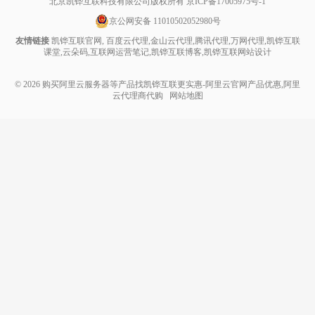
北京凯铧互联科技有限公司版权所有
京ICP备17005975号-1
京公网安备 11010502052980号
友情链接
凯铧互联官网
,
百度云代理
,
金山云代理
,
腾讯代理
,
万网代理
,
凯铧互联
课堂
,
云朵码
,
互联网运营笔记
,
凯铧互联博客
,
凯铧互联网站设计
© 2026
购买阿里云服务器等产品找凯铧互联更实惠-阿里云官网产品优惠,阿里
云代理商代购
网站地图