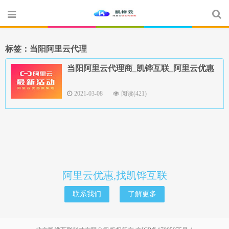
标签：当阳阿里云代理
当阳阿里云代理商_凯铧互联_阿里云优惠
2021-03-08
阅读(421)
阿里云优惠,找凯铧互联
联系我们
了解更多