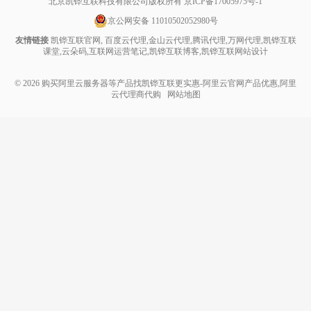
北京凯铧互联科技有限公司版权所有
京ICP备17005975号-1
京公网安备 11010502052980号
友情链接
凯铧互联官网
,
百度云代理
,
金山云代理
,
腾讯代理
,
万网代理
,
凯铧互联
课堂
,
云朵码
,
互联网运营笔记
,
凯铧互联博客
,
凯铧互联网站设计
© 2026
购买阿里云服务器等产品找凯铧互联更实惠-阿里云官网产品优惠,阿里
云代理商代购
网站地图