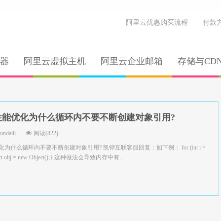
阿里云优惠购买流程
付款
器
阿里云虚拟主机
阿里云企业邮箱
存储与CD
a性能优化为什么循环内不要不断创建对象引用?
yundaili
阅读(822)
化为什么循环内不要不断创建对象引用? 凯铧互联客服回复：如下例： for (int i =
Object obj = new Object();} 这种做法会导致内存中有...