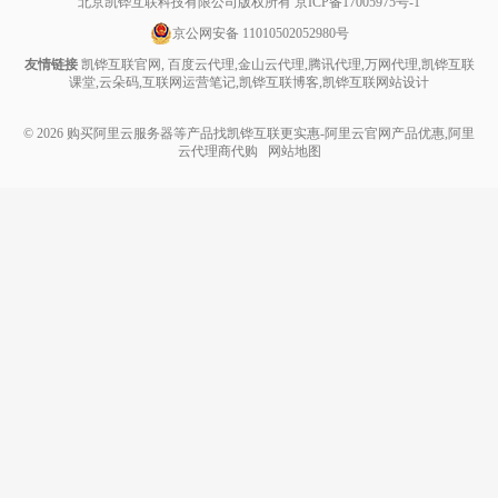
北京凯铧互联科技有限公司版权所有
京ICP备17005975号-1
京公网安备 11010502052980号
友情链接
凯铧互联官网
,
百度云代理
,
金山云代理
,
腾讯代理
,
万网代理
,
凯铧互联
课堂
,
云朵码
,
互联网运营笔记
,
凯铧互联博客
,
凯铧互联网站设计
© 2026
购买阿里云服务器等产品找凯铧互联更实惠-阿里云官网产品优惠,阿里
云代理商代购
网站地图