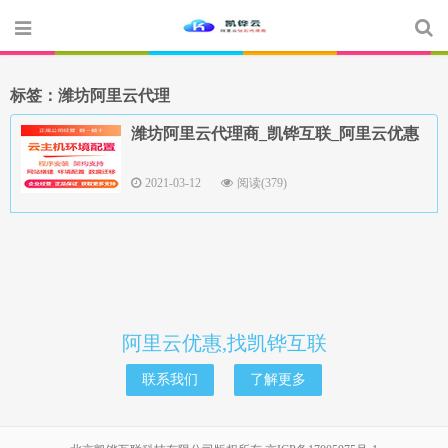
标签：潍坊阿里云代理
潍坊阿里云代理商_凯铧互联_阿里云优惠
2021-03-12
阅读(379)
阿里云优惠,找凯铧互联
联系我们
了解更多