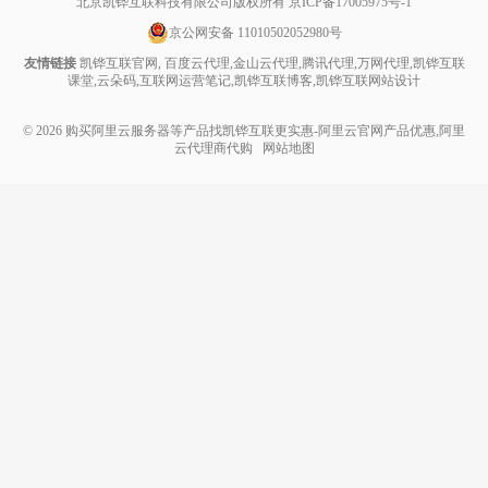
北京凯铧互联科技有限公司版权所有
京ICP备17005975号-1
京公网安备 11010502052980号
友情链接
凯铧互联官网
,
百度云代理
,
金山云代理
,
腾讯代理
,
万网代理
,
凯铧互联
课堂
,
云朵码
,
互联网运营笔记
,
凯铧互联博客
,
凯铧互联网站设计
© 2026
购买阿里云服务器等产品找凯铧互联更实惠-阿里云官网产品优惠,阿里
云代理商代购
网站地图