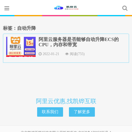
标签：自动升降
阿里云服务器是否能够自动升降ECS的
CPU，内存和带宽
2022-01-21
阅读(755)
阿里云优惠,找凯铧互联
联系我们
了解更多