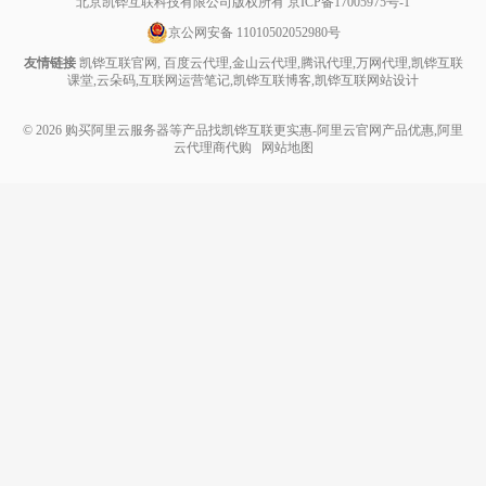
北京凯铧互联科技有限公司版权所有
京ICP备17005975号-1
京公网安备 11010502052980号
友情链接
凯铧互联官网
,
百度云代理
,
金山云代理
,
腾讯代理
,
万网代理
,
凯铧互联
课堂
,
云朵码
,
互联网运营笔记
,
凯铧互联博客
,
凯铧互联网站设计
© 2026
购买阿里云服务器等产品找凯铧互联更实惠-阿里云官网产品优惠,阿里
云代理商代购
网站地图