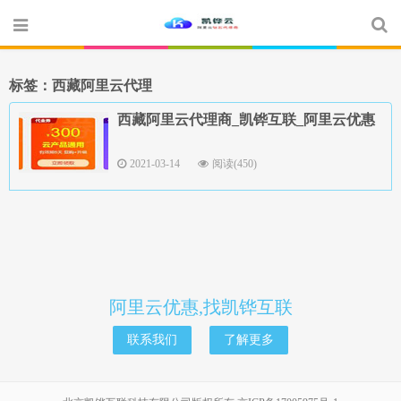
标签：西藏阿里云代理
西藏阿里云代理商_凯铧互联_阿里云优惠
2021-03-14
阅读(450)
阿里云优惠,找凯铧互联
联系我们
了解更多