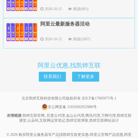
2020-10-15
阅读(865)
阿里云最新服务器活动
2020-10-15
阅读(1007)
阿里云优惠,找凯铧互联
联系我们
了解更多
北京凯铧互联科技有限公司版权所有
京ICP备17005975号-1
京公网安备 11010502052980号
友情链接
凯铧互联官网
,
百度云代理
,
金山云代理
,
腾讯代理
,
万网代理
,
凯铧互联
课堂
,
云朵码
,
互联网运营笔记
,
凯铧互联博客
,
凯铧互联网站设计
© 2026
购买阿里云服务器等产品找凯铧互联更实惠-阿里云官网产品优惠,阿里