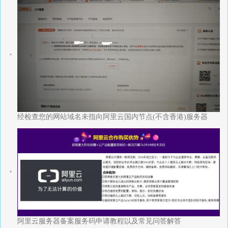
经检查您的网站域名未指向阿里云国内节点(不含香港)服务器
阿里云服务器备案服务码申请教程以及常见问答解答