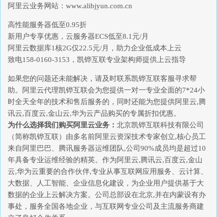
阿里云业务网站：www.alibjyun.com.cn
高性能服务器低至0.95折
新用户专享优惠，云服务器ECS低至8.1元/月
阿里云数据库1核2G仅22.5元/月，助力企业低成本上云
致电158-0160-3153，凯铧互联专业架构师提供上云指导
如果您的问题还未能解决，请及时联系凯铧互联客服寻求帮
助。阿里云代理凯铧互联会为您提供一对一专业全面的7*24小
时全天全年的技术和售后服务的，同时还能为您提供阿里云,腾
讯云,百度云,金山云,华为云产品购买的专属折扣优惠。
为什么选择我们购买阿里云业务：
北京凯铧互联科技有限公司
（简称凯铧互联）由多名前阿里云资深技术专家创立,核心员工
来自阿里巴巴、腾讯服务器运维团队,公司90%成员均是超过10
年具备专业运维经验的精英。作为阿里云,腾讯云,百度云,金山
云,华为云重要的合作伙伴,专业从事互联网应用服务、云计算、
大数据、人工智能、企业信息化建设，为企业用户提供基于大
数据的企业上云解决方案。公司总部设在北京,并在内蒙设有办
事处，服务全国各地企业，与互联网专业公司及主流服务商建