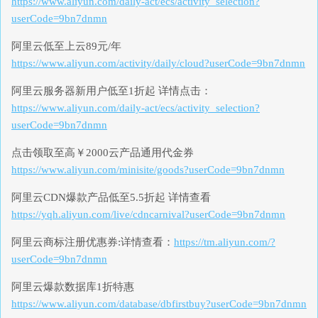
https://www.aliyun.com/daily-act/ecs/activity_selection?
userCode=9bn7dnmn
阿里云低至上云89元/年
https://www.aliyun.com/activity/daily/cloud?userCode=9bn7dnmn
阿里云服务器新用户低至1折起 详情点击：
https://www.aliyun.com/daily-act/ecs/activity_selection?
userCode=9bn7dnmn
点击领取至高￥2000云产品通用代金券
https://www.aliyun.com/minisite/goods?userCode=9bn7dnmn
阿里云CDN爆款产品低至5.5折起 详情查看
https://yqh.aliyun.com/live/cdncarnival?userCode=9bn7dnmn
阿里云商标注册优惠券:详情查看：
https://tm.aliyun.com/?
userCode=9bn7dnmn
阿里云爆款数据库1折特惠
https://www.aliyun.com/database/dbfirstbuy?userCode=9bn7dnmn