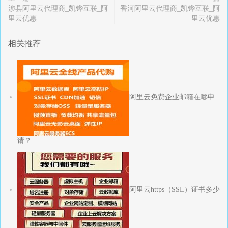
涉县阿里云代理商_凯铧互联_阿
香河阿里云代理商_凯铧互联_阿
里云优惠
里云优惠
相关推荐
阿里云免费企业邮箱在哪申
请？
阿里云https（SSL）证书多少