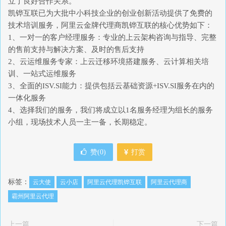
立了良好合作关系。
凯铧互联已为大批中小科技企业的创业创新活动提供了免费的
技术培训服务，阿里云金牌代理商凯铧互联的核心优势如下：
1、一对一的客户经理服务：专业的上云架构咨询与指导、完整
的售前支持与解决方案、及时的售后支持
2、云运维服务专家：上云迁移环境搭建服务、云计算相关培
训、一站式运维服务
3、全面的ISV.SI能力：提供包括云基础资源+ISV.SI服务在内的
一体化服务
4、选择我们的服务，我们将成立以1名服务经理为组长的服务
小组，现场技术人员一主一备，长期稳定。
赞(
0
)
打赏
标签：
云大使
云小店
阿里云代理凯铧互联
阿里云代理商
霸州阿里云代理
上一篇
下一篇