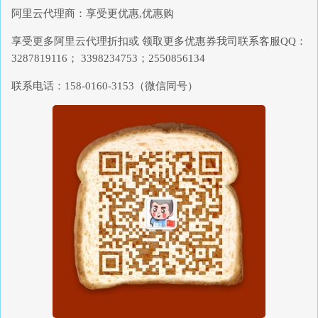
阿里云代理商：享受更优惠,优惠购
享受更多阿里云代理折扣或 领取更多优惠券我司联系客服QQ：
3287819116； 3398234753；2550856134
联系电话：158-0160-3153（微信同号）