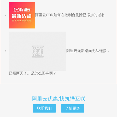
阿里云CDN如何在控制台删除已添加的域名
阿里云无影桌面无法连接，
已经两天了。是怎么回事啊？
阿里云优惠,找凯铧互联
联系我们
了解更多