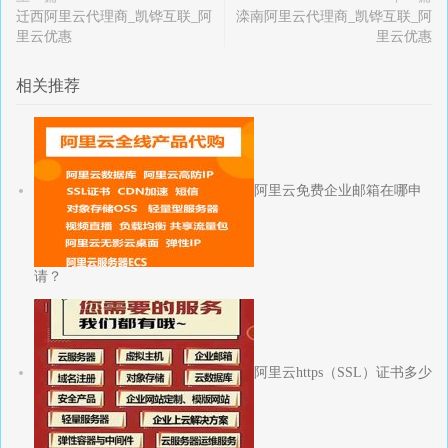
迁西阿里云代理商_凯铧互联_阿
滦南阿里云代理商_凯铧互联_阿
里云优惠
里云优惠
相关推荐
阿里云免费企业邮箱在哪申
请？
阿里云https（SSL）证书多少