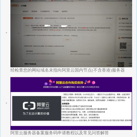
经检查您的网站域名未指向阿里云国内节点(不含香港)服务器
阿里云服务器备案服务码申请教程以及常见问答解答