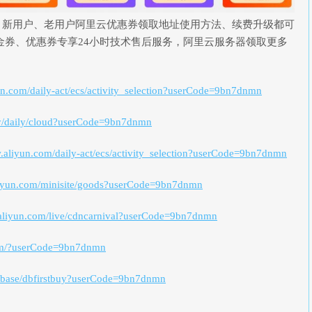
起，新用户、老用户阿里云优惠券领取地址使用方法、续费升级都可
代金券、优惠券专享24小时技术售后服务，阿里云服务器领取更多
un.com/daily-act/ecs/activity_selection?userCode=9bn7dnmn
ity/daily/cloud?userCode=9bn7dnmn
w.aliyun.com/daily-act/ecs/activity_selection?userCode=9bn7dnmn
liyun.com/minisite/goods?userCode=9bn7dnmn
h.aliyun.com/live/cdncarnival?userCode=9bn7dnmn
com/?userCode=9bn7dnmn
tabase/dbfirstbuy?userCode=9bn7dnmn