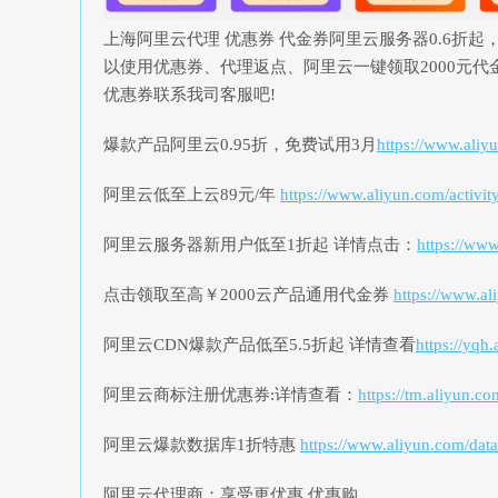
上海阿里云代理 优惠券 代金券阿里云服务器0.6折
以使用优惠券、代理返点、阿里云一键领取2000元
优惠券联系我司客服吧!
爆款产品阿里云0.95折，免费试用3月
https://www.aliy
阿里云低至上云89元/年
https://www.aliyun.com/activ
阿里云服务器新用户低至1折起 详情点击：
https://ww
点击领取至高￥2000云产品通用代金券
https://www.a
阿里云CDN爆款产品低至5.5折起 详情查看
https://yq
阿里云商标注册优惠券:详情查看：
https://tm.aliyun.
阿里云爆款数据库1折特惠
https://www.aliyun.com/da
阿里云代理商：享受更优惠,优惠购