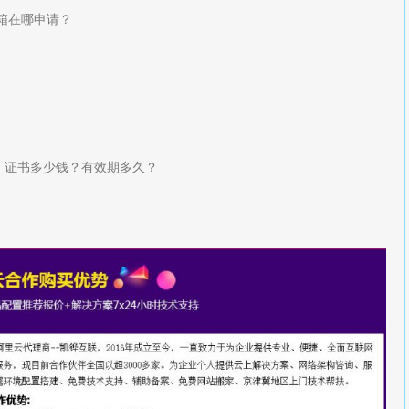
箱在哪申请？
SL）证书多少钱？有效期多久？