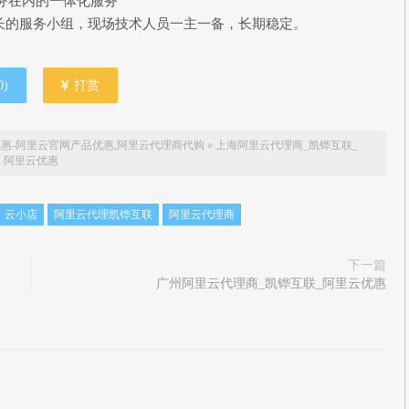
I服务在内的一体化服务
长的服务小组，现场技术人员一主一备，长期稳定。
0
)
打赏
惠-阿里云官网产品优惠,阿里云代理商代购
»
上海阿里云代理商_凯铧互联_
阿里云优惠
云小店
阿里云代理凯铧互联
阿里云代理商
下一篇
广州阿里云代理商_凯铧互联_阿里云优惠