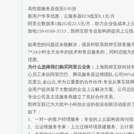
高性能服务器低至0.95折
新用户专享优惠，云服务器ECS低至8.1元/月
阿里云数据库1核2G仅22.5元/月，助力企业低成本上
致电158-0160-3153，凯铧互联专业架构师提供上云
如果您的问题还未能解决，请及时联系凯铧互联客服
7*24小时全天全年的技术和售后服务的，同时还能为
优惠。
为什么选择我们购买阿里云业务：
上海凯铧互联科技
心员工来自阿里巴巴、腾讯服务器运维团队,公司90%
百度云,金山云,华为云重要的合作伙伴,专业从事互
业用户提供基于大数据的企业上云解决方案。公司总部
专业公司及主流服务商建立了良好合作关系。
凯铧互联已为大批中小科技企业的创业创新活动提供
如下：
1、一对一的客户经理服务：专业的上云架构咨询与
2、云运维服务专家：上云迁移环境搭建服务、云计