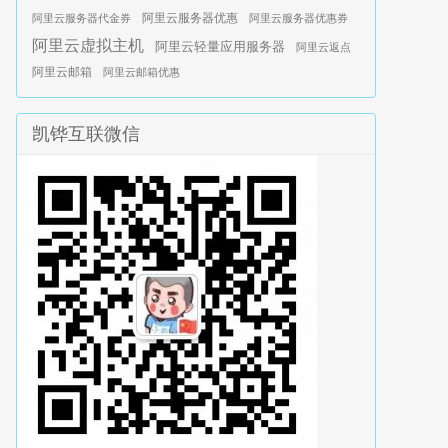
阿里云服务器优惠
阿里云服务器代金券
阿里云服务器优惠券
阿里云虚拟主机
阿里云轻量应用服务器
阿里云返点
阿里云邮箱
阿里云邮箱优惠
凯铧互联微信