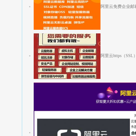
阿里云免费企业邮
阿里云https（S