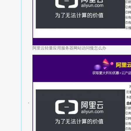
阿里云轻量应用服务器网站访问慢怎么办