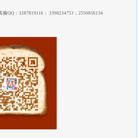
87819116； 3398234753；2550856134