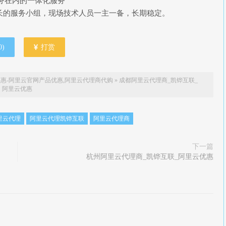
I服务在内的一体化服务
长的服务小组，现场技术人员一主一备，长期稳定。
0
)
打赏
惠-阿里云官网产品优惠,阿里云代理商代购
»
成都阿里云代理商_凯铧互联_
阿里云优惠
里云代理
阿里云代理凯铧互联
阿里云代理商
下一篇
杭州阿里云代理商_凯铧互联_阿里云优惠