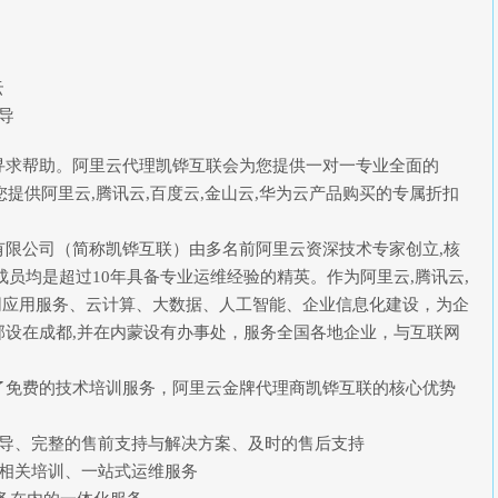
云
指导
寻求帮助。阿里云代理凯铧互联会为您提供一对一专业全面的
您提供阿里云,腾讯云,百度云,金山云,华为云产品购买的专属折扣
有限公司（简称凯铧互联）由多名前阿里云资深技术专家创立,核
成员均是超过10年具备专业运维经验的精英。作为阿里云,腾讯云,
联网应用服务、云计算、大数据、人工智能、企业信息化建设，为企
设在成都,并在内蒙设有办事处，服务全国各地企业，与互联网
了免费的技术培训服务，阿里云金牌代理商凯铧互联的核心优势
指导、完整的售前支持与解决方案、及时的售后支持
算相关培训、一站式运维服务