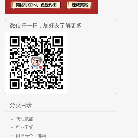
微信扫一扫，加好友了解更多
分类目录
代理赋能
行业干货
阿里云企业邮箱