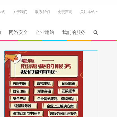
方式
关于我们
联系我们
免责声明
关注本站
N
网络安全
企业建站
我们的服务