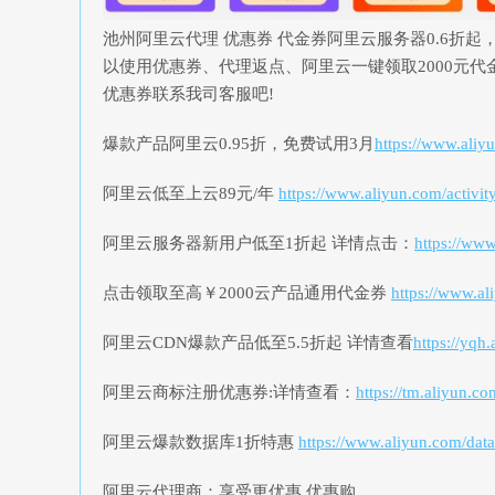
池州阿里云代理 优惠券 代金券阿里云服务器0.6折
以使用优惠券、代理返点、阿里云一键领取2000元
优惠券联系我司客服吧!
爆款产品阿里云0.95折，免费试用3月
https://www.aliy
阿里云低至上云89元/年
https://www.aliyun.com/activ
阿里云服务器新用户低至1折起 详情点击：
https://ww
点击领取至高￥2000云产品通用代金券
https://www.a
阿里云CDN爆款产品低至5.5折起 详情查看
https://yq
阿里云商标注册优惠券:详情查看：
https://tm.aliyun.
阿里云爆款数据库1折特惠
https://www.aliyun.com/da
阿里云代理商：享受更优惠,优惠购