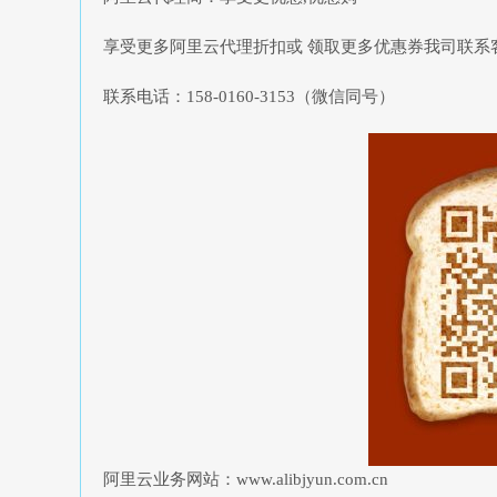
享受更多阿里云代理折扣或 领取更多优惠券我司联系客服QQ：32
联系电话：158-0160-3153（微信同号）
阿里云业务网站：www.alibjyun.com.cn