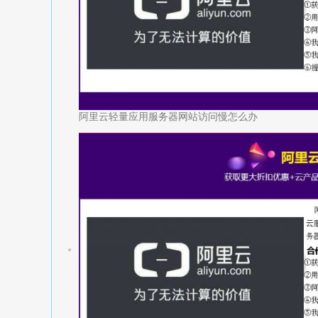
阿里云轻量应用服务器网站访问慢怎么办