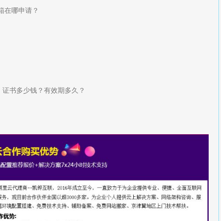
箱在哪申请？
SL）证书多少钱？有效期多久？