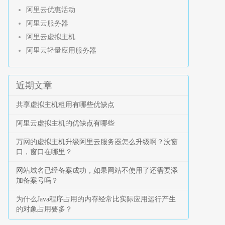
阿里云优惠活动
阿里云服务器
阿里云虚拟主机
阿里云轻量应用服务器
近期文章
共享虚拟主机租用有哪些优缺点
阿里云虚拟主机的优缺点有哪些
万网的虚拟主机升级阿里云服务器怎么升级啊？没窗
口，窗口在哪里？
网站域名已经备案成功，如果网站不使用了还需要添
加备案号吗？
为什么Java程序占用的内存经常比实际应用运行产生
的对象占用要多？