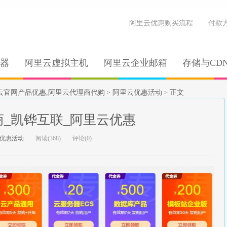
阿里云优惠购买流程
付款
器
阿里云虚拟主机
阿里云企业邮箱
存储与CD
云官网产品优惠,阿里云代理商代购
阿里云优惠活动
正文
>
>
_凯铧互联_阿里云优惠
优惠活动
阅读(368)
评论(0)