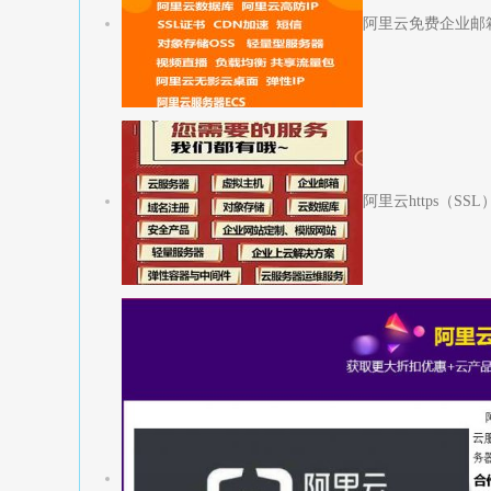
阿里云免费企业邮
阿里云https（S