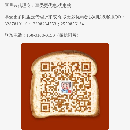
阿里云代理商：享受更优惠,优惠购
享受更多阿里云代理折扣或 领取更多优惠券我司联系客服QQ：
3287819116； 3398234753；2550856134
联系电话：158-0160-3153（微信同号）