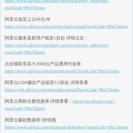
https://www.aliyun.com/daily-act/ecs/activity_selection?
userCode=9bn7dnmn
阿里云低至上云89元/年
https://www.aliyun.com/activity/daily/cloud?userCode=9bn7dnmn
阿里云服务器新用户低至1折起 详情点击：
https://www.aliyun.com/daily-act/ecs/activity_selection?
userCode=9bn7dnmn
点击领取至高￥2000云产品通用代金券
https://www.aliyun.com/minisite/goods?userCode=9bn7dnmn
阿里云CDN爆款产品低至5.5折起 详情查看
https://yqh.aliyun.com/live/cdncarnival?userCode=9bn7dnmn
阿里云商标注册优惠券:详情查看：
https://tm.aliyun.com/?
userCode=9bn7dnmn
阿里云爆款数据库1折特惠
https://www.aliyun.com/database/dbfirstbuy?userCode=9bn7dnmn