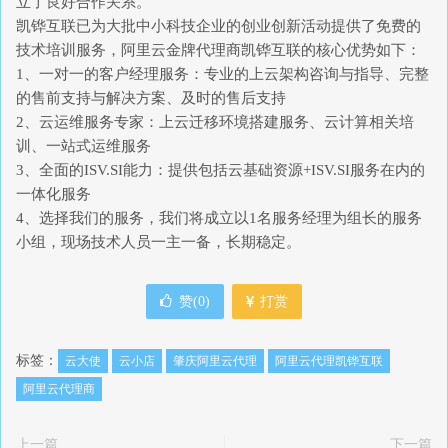
立了良好合作关系。
凯铧互联已为大批中小科技企业的创业创新活动提供了免费的
技术培训服务，阿里云金牌代理商凯铧互联的核心优势如下：
1、一对一的客户经理服务：专业的上云架构咨询与指导、完整
的售前支持与解决方案、及时的售后支持
2、云运维服务专家：上云迁移环境搭建服务、云计算相关培
训、一站式运维服务
3、全面的ISV.SI能力：提供包括云基础资源+ISV.SI服务在内的
一体化服务
4、选择我们的服务，我们将成立以1名服务经理为组长的服务
小组，现场技术人员一主一备，长期稳定。
赞(
0
)
打赏
标签：
云大使
云小店
肇庆阿里云代理
阿里云代理凯铧互联
阿里云代理商
上一篇
下一篇