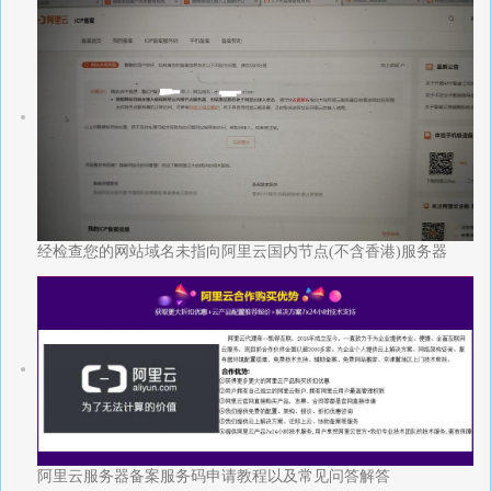
经检查您的网站域名未指向阿里云国内节点(不含香港)服务器
阿里云服务器备案服务码申请教程以及常见问答解答