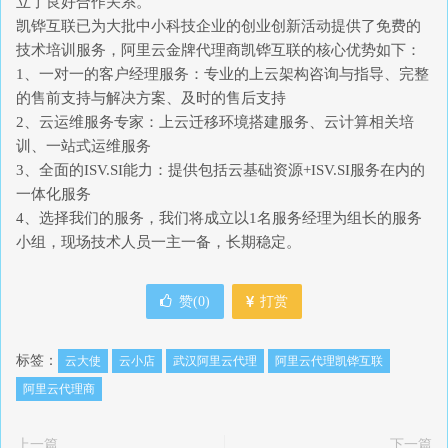
立了良好合作关系。
凯铧互联已为大批中小科技企业的创业创新活动提供了免费的
技术培训服务，阿里云金牌代理商凯铧互联的核心优势如下：
1、一对一的客户经理服务：专业的上云架构咨询与指导、完整
的售前支持与解决方案、及时的售后支持
2、云运维服务专家：上云迁移环境搭建服务、云计算相关培
训、一站式运维服务
3、全面的ISV.SI能力：提供包括云基础资源+ISV.SI服务在内的
一体化服务
4、选择我们的服务，我们将成立以1名服务经理为组长的服务
小组，现场技术人员一主一备，长期稳定。
赞(
0
)
打赏
标签：
云大使
云小店
武汉阿里云代理
阿里云代理凯铧互联
阿里云代理商
上一篇
下一篇