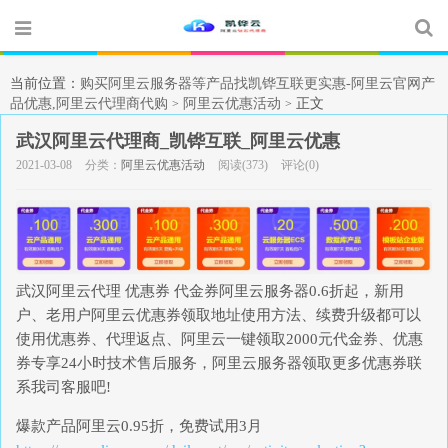
当前位置：
购买阿里云服务器等产品找凯铧互联更实惠-阿里云官网产
品优惠,阿里云代理商代购
阿里云优惠活动
正文
>
>
武汉阿里云代理商_凯铧互联_阿里云优惠
2021-03-08
分类：
阿里云优惠活动
阅读(373)
评论(0)
武汉阿里云代理 优惠券 代金券阿里云服务器0.6折起，新用
户、老用户阿里云优惠券领取地址使用方法、续费升级都可以
使用优惠券、代理返点、阿里云一键领取2000元代金券、优惠
券专享24小时技术售后服务，阿里云服务器领取更多优惠券联
系我司客服吧!
爆款产品阿里云0.95折，免费试用3月