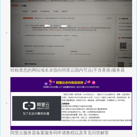
经检查您的网站域名未指向阿里云国内节点(不含香港)服务器
阿里云服务器备案服务码申请教程以及常见问答解答