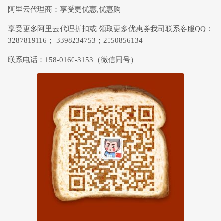
阿里云代理商：享受更优惠,优惠购
享受更多阿里云代理折扣或 领取更多优惠券我司联系客服QQ：
3287819116； 3398234753；2550856134
联系电话：158-0160-3153（微信同号）