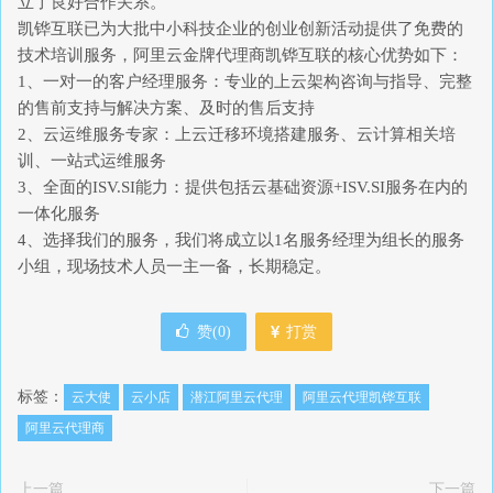
立了良好合作关系。
凯铧互联已为大批中小科技企业的创业创新活动提供了免费的
技术培训服务，阿里云金牌代理商凯铧互联的核心优势如下：
1、一对一的客户经理服务：专业的上云架构咨询与指导、完整
的售前支持与解决方案、及时的售后支持
2、云运维服务专家：上云迁移环境搭建服务、云计算相关培
训、一站式运维服务
3、全面的ISV.SI能力：提供包括云基础资源+ISV.SI服务在内的
一体化服务
4、选择我们的服务，我们将成立以1名服务经理为组长的服务
小组，现场技术人员一主一备，长期稳定。
赞(
0
)
打赏
标签：
云大使
云小店
潜江阿里云代理
阿里云代理凯铧互联
阿里云代理商
上一篇
下一篇