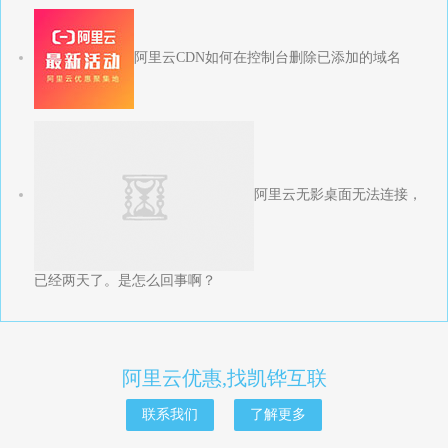
阿里云CDN如何在控制台删除已添加的域名
阿里云无影桌面无法连接，
已经两天了。是怎么回事啊？
阿里云优惠,找凯铧互联
联系我们
了解更多