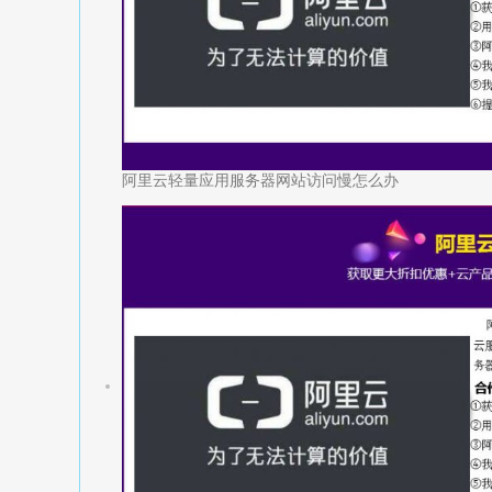
阿里云轻量应用服务器网站访问慢怎么办