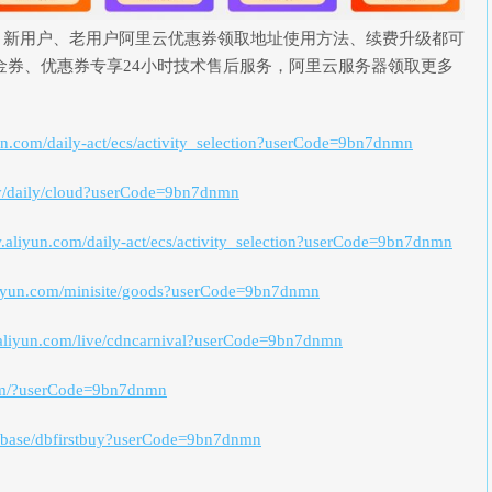
起，新用户、老用户阿里云优惠券领取地址使用方法、续费升级都可
代金券、优惠券专享24小时技术售后服务，阿里云服务器领取更多
un.com/daily-act/ecs/activity_selection?userCode=9bn7dnmn
ity/daily/cloud?userCode=9bn7dnmn
w.aliyun.com/daily-act/ecs/activity_selection?userCode=9bn7dnmn
liyun.com/minisite/goods?userCode=9bn7dnmn
h.aliyun.com/live/cdncarnival?userCode=9bn7dnmn
com/?userCode=9bn7dnmn
tabase/dbfirstbuy?userCode=9bn7dnmn