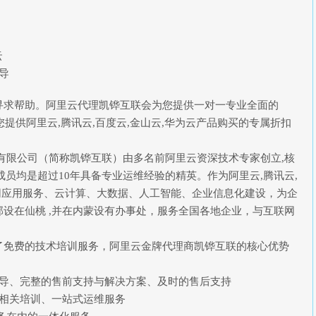
云
指导
寻求帮助。阿里云代理凯铧互联会为您提供一对一专业全面的
您提供阿里云,腾讯云,百度云,金山云,华为云产品购买的专属折扣
有限公司（简称凯铧互联）由多名前阿里云资深技术专家创立,核
成员均是超过10年具备专业运维经验的精英。作为阿里云,腾讯云,
联网应用服务、云计算、大数据、人工智能、企业信息化建设，为企
设在仙桃 ,并在内蒙设有办事处，服务全国各地企业，与互联网
了免费的技术培训服务，阿里云金牌代理商凯铧互联的核心优势
指导、完整的售前支持与解决方案、及时的售后支持
算相关培训、一站式运维服务