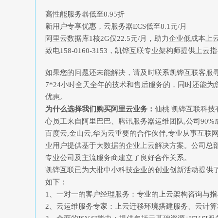
高性能服务器低至0.95折
新用户专享优惠，云服务器ECS低至8.1元/月
阿里云数据库1核2G仅22.5元/月，助力企业低成本上
致电158-0160-3153，凯铧互联专业架构师提供上云
如果您的问题还未能解决，请及时联系凯铧互联客服
7*24小时全天全年的技术和售后服务的，同时还能为
优惠。
为什么选择我们购买阿里云业务：
仙桃 凯铧互联科技
心员工来自阿里巴巴、腾讯服务器运维团队,公司90%
百度云,金山云,华为云重要的合作伙伴,专业从事互
业用户提供基于大数据的企业上云解决方案。公司总部
专业公司及主流服务商建立了良好合作关系。
凯铧互联已为大批中小科技企业的创业创新活动提供
如下：
1、一对一的客户经理服务：专业的上云架构咨询与
2、云运维服务专家：上云迁移环境搭建服务、云计