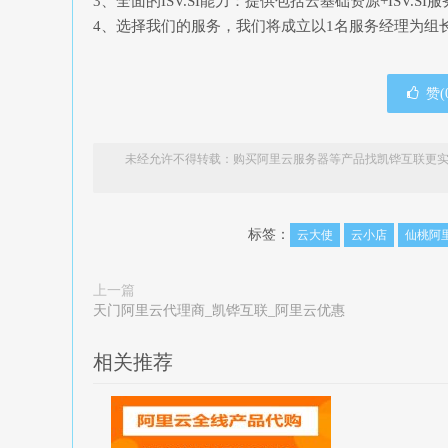
3、全面的ISV.SI能力：提供包括云基础资源+ISV.S
4、选择我们的服务，我们将成立以1名服务经理为组
赞(
未经允许不得转载：
购买阿里云服务器等产品找凯铧互联更实
标签：
云大使
云小店
仙桃阿
上一篇
天门阿里云代理商_凯铧互联_阿里云优惠
相关推荐