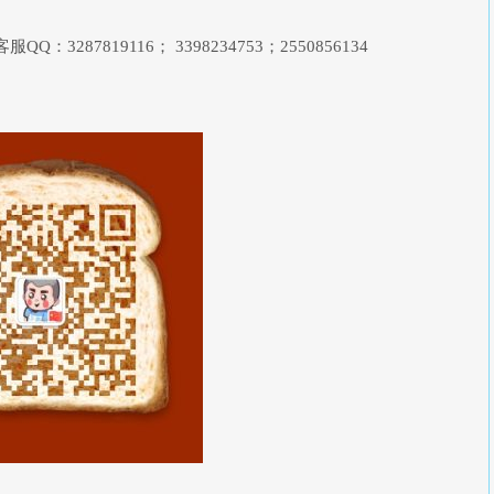
87819116； 3398234753；2550856134