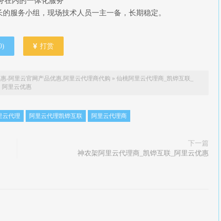
I服务在内的一体化服务
长的服务小组，现场技术人员一主一备，长期稳定。
0
)
打赏
惠-阿里云官网产品优惠,阿里云代理商代购
»
仙桃阿里云代理商_凯铧互联_
阿里云优惠
里云代理
阿里云代理凯铧互联
阿里云代理商
下一篇
神农架阿里云代理商_凯铧互联_阿里云优惠