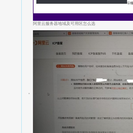
阿里云服务器地域及可用区怎么选