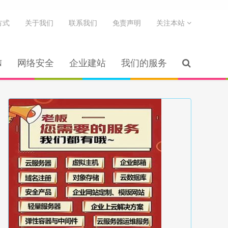
方式
关于我们
联系我们
免责声明
关注本站
N
网络安全
企业建站
我们的服务