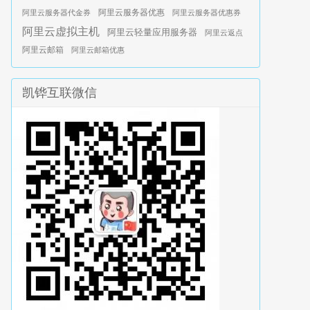
阿里云服务器优惠
阿里云服务器代金券
阿里云服务器优惠券
阿里云虚拟主机
阿里云轻量应用服务器
阿里云返点
阿里云邮箱
阿里云邮箱优惠
凯铧互联微信