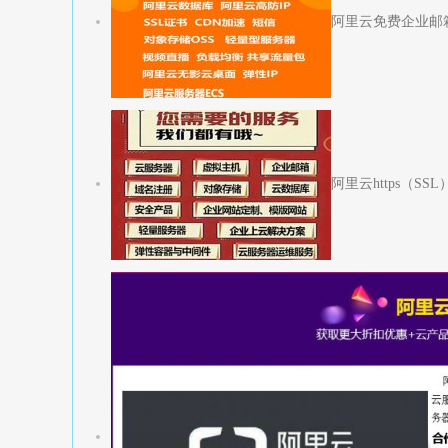
阿里云免费企业邮
阿里云https（S