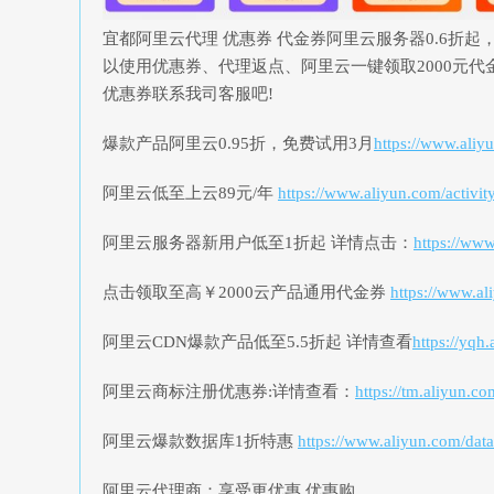
宜都阿里云代理 优惠券 代金券阿里云服务器0.6折
以使用优惠券、代理返点、阿里云一键领取2000元
优惠券联系我司客服吧!
爆款产品阿里云0.95折，免费试用3月
https://www.aliy
阿里云低至上云89元/年
https://www.aliyun.com/activ
阿里云服务器新用户低至1折起 详情点击：
https://ww
点击领取至高￥2000云产品通用代金券
https://www.a
阿里云CDN爆款产品低至5.5折起 详情查看
https://yq
阿里云商标注册优惠券:详情查看：
https://tm.aliyun.
阿里云爆款数据库1折特惠
https://www.aliyun.com/da
阿里云代理商：享受更优惠,优惠购