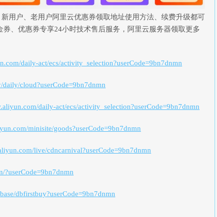
起，新用户、老用户阿里云优惠券领取地址使用方法、续费升级都可
代金券、优惠券专享24小时技术售后服务，阿里云服务器领取更多
un.com/daily-act/ecs/activity_selection?userCode=9bn7dnmn
ity/daily/cloud?userCode=9bn7dnmn
w.aliyun.com/daily-act/ecs/activity_selection?userCode=9bn7dnmn
liyun.com/minisite/goods?userCode=9bn7dnmn
h.aliyun.com/live/cdncarnival?userCode=9bn7dnmn
com/?userCode=9bn7dnmn
tabase/dbfirstbuy?userCode=9bn7dnmn