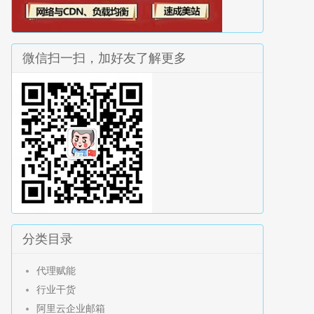
微信扫一扫，加好友了解更多
分类目录
代理赋能
行业干货
阿里云企业邮箱