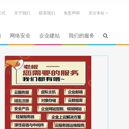
方式
关于我们
联系我们
免责声明
关注本站
N
网络安全
企业建站
我们的服务