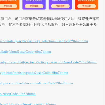
起，新用户、老用户阿里云优惠券领取地址使用方法、续费升级都可
代金券、优惠券专享24小时技术售后服务，阿里云服务器领取更多
un.com/daily-act/ecs/activity_selection?userCode=9bn7dnmn
ity/daily/cloud?userCode=9bn7dnmn
w.aliyun.com/daily-act/ecs/activity_selection?userCode=9bn7dnmn
liyun.com/minisite/goods?userCode=9bn7dnmn
h.aliyun.com/live/cdncarnival?userCode=9bn7dnmn
com/?userCode=9bn7dnmn
tabase/dbfirstbuy?userCode=9bn7dnmn