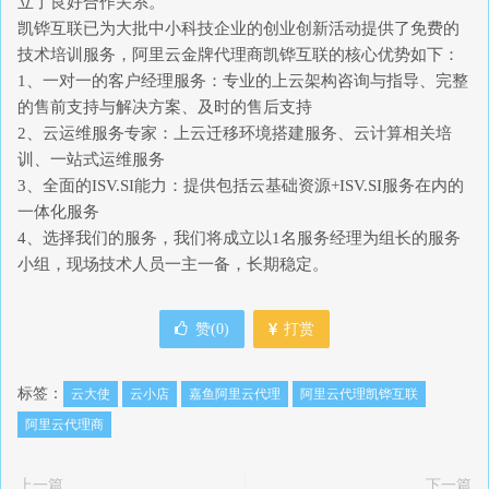
立了良好合作关系。
凯铧互联已为大批中小科技企业的创业创新活动提供了免费的
技术培训服务，阿里云金牌代理商凯铧互联的核心优势如下：
1、一对一的客户经理服务：专业的上云架构咨询与指导、完整
的售前支持与解决方案、及时的售后支持
2、云运维服务专家：上云迁移环境搭建服务、云计算相关培
训、一站式运维服务
3、全面的ISV.SI能力：提供包括云基础资源+ISV.SI服务在内的
一体化服务
4、选择我们的服务，我们将成立以1名服务经理为组长的服务
小组，现场技术人员一主一备，长期稳定。
赞(
0
)
打赏
标签：
云大使
云小店
嘉鱼阿里云代理
阿里云代理凯铧互联
阿里云代理商
上一篇
下一篇