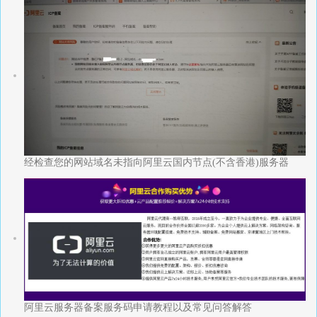
经检查您的网站域名未指向阿里云国内节点(不含香港)服务器
阿里云服务器备案服务码申请教程以及常见问答解答