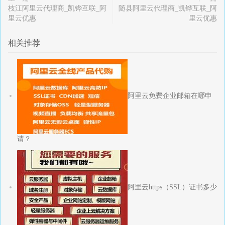
枝江阿里云代理商_凯铧互联_阿
随县阿里云代理商_凯铧互联_阿
里云优惠
里云优惠
相关推荐
阿里云免费企业邮箱在哪申
请？
阿里云https（SSL）证书多少