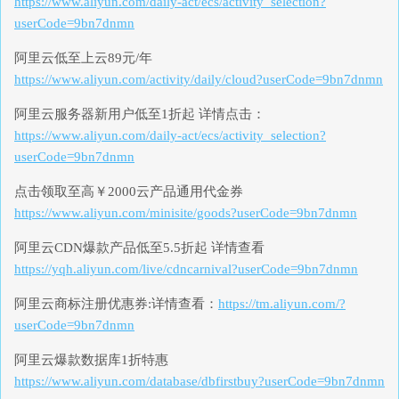
https://www.aliyun.com/daily-act/ecs/activity_selection?
userCode=9bn7dnmn
阿里云低至上云89元/年
https://www.aliyun.com/activity/daily/cloud?userCode=9bn7dnmn
阿里云服务器新用户低至1折起 详情点击：
https://www.aliyun.com/daily-act/ecs/activity_selection?
userCode=9bn7dnmn
点击领取至高￥2000云产品通用代金券
https://www.aliyun.com/minisite/goods?userCode=9bn7dnmn
阿里云CDN爆款产品低至5.5折起 详情查看
https://yqh.aliyun.com/live/cdncarnival?userCode=9bn7dnmn
阿里云商标注册优惠券:详情查看：
https://tm.aliyun.com/?
userCode=9bn7dnmn
阿里云爆款数据库1折特惠
https://www.aliyun.com/database/dbfirstbuy?userCode=9bn7dnmn