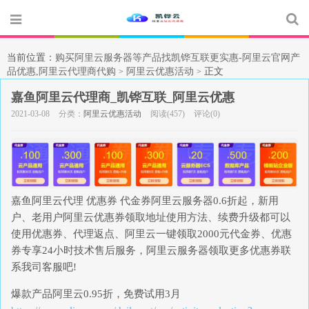
当前位置：
购买阿里云服务器等产品找凯铧互联更实惠-阿里云官网产
品优惠,阿里云代理商代购
阿里云优惠活动
正文
>
>
嘉鱼阿里云代理商_凯铧互联_阿里云优惠
2021-03-08
分类：
阿里云优惠活动
阅读(457)
评论(0)
嘉鱼阿里云代理 优惠券 代金券阿里云服务器0.6折起，新用
户、老用户阿里云优惠券领取地址使用方法、续费升级都可以
使用优惠券、代理返点、阿里云一键领取2000元代金券、优惠
券专享24小时技术售后服务，阿里云服务器领取更多优惠券联
系我司客服吧!
爆款产品阿里云0.95折，免费试用3月