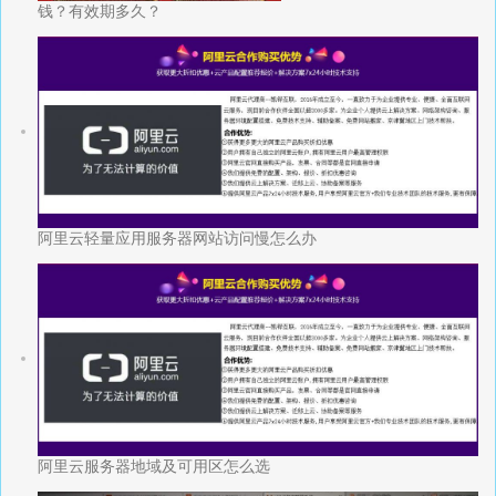
钱？有效期多久？
阿里云轻量应用服务器网站访问慢怎么办
阿里云服务器地域及可用区怎么选