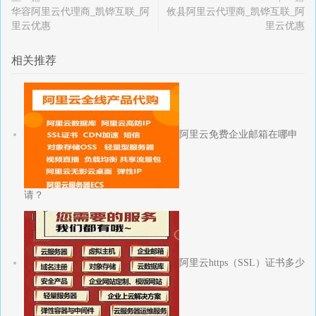
华容阿里云代理商_凯铧互联_阿
攸县阿里云代理商_凯铧互联_阿
里云优惠
里云优惠
相关推荐
阿里云免费企业邮箱在哪申
请？
阿里云https（SSL）证书多少