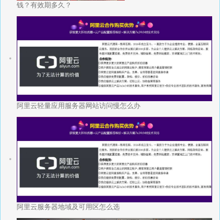
钱？有效期多久？
阿里云轻量应用服务器网站访问慢怎么办
阿里云服务器地域及可用区怎么选