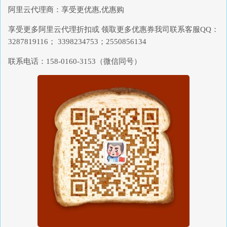
阿里云代理商：享受更优惠,优惠购
享受更多阿里云代理折扣或 领取更多优惠券我司联系客服QQ：
3287819116； 3398234753；2550856134
联系电话：158-0160-3153（微信同号）