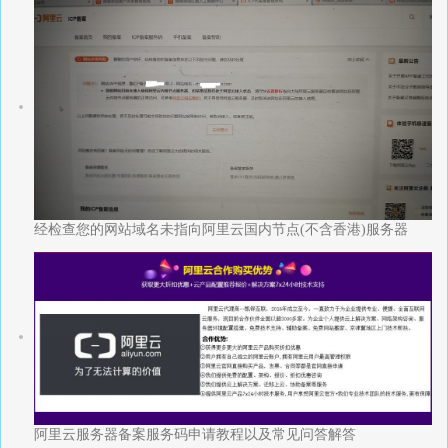
经检查您的网站域名未指向阿里云国内节点(不含香港)服务器
阿里云服务器备案服务码申请教程以及常见问答解答