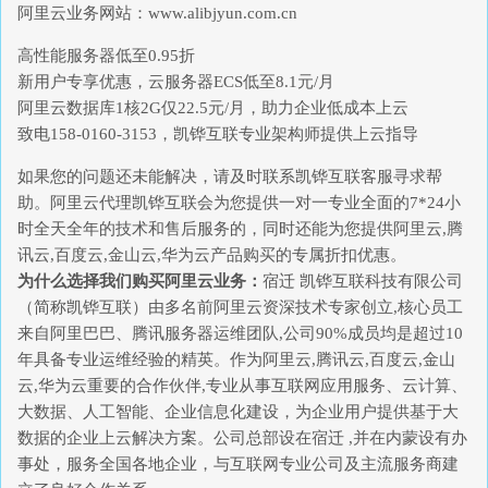
阿里云业务网站：www.alibjyun.com.cn
高性能服务器低至0.95折
新用户专享优惠，云服务器ECS低至8.1元/月
阿里云数据库1核2G仅22.5元/月，助力企业低成本上云
致电158-0160-3153，凯铧互联专业架构师提供上云指导
如果您的问题还未能解决，请及时联系凯铧互联客服寻求帮
助。阿里云代理凯铧互联会为您提供一对一专业全面的7*24小
时全天全年的技术和售后服务的，同时还能为您提供阿里云,腾
讯云,百度云,金山云,华为云产品购买的专属折扣优惠。
为什么选择我们购买阿里云业务：
宿迁 凯铧互联科技有限公司
（简称凯铧互联）由多名前阿里云资深技术专家创立,核心员工
来自阿里巴巴、腾讯服务器运维团队,公司90%成员均是超过10
年具备专业运维经验的精英。作为阿里云,腾讯云,百度云,金山
云,华为云重要的合作伙伴,专业从事互联网应用服务、云计算、
大数据、人工智能、企业信息化建设，为企业用户提供基于大
数据的企业上云解决方案。公司总部设在宿迁 ,并在内蒙设有办
事处，服务全国各地企业，与互联网专业公司及主流服务商建