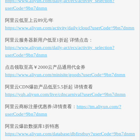
https://www.aliyun.com/daily-act/ecs/activity_selection?
userCode=9bn7dnmn
阿里云低至上云89元/年
https://www.aliyun.com/activity/daily/cloud?userCode=9bn7dnmn
阿里云服务器新用户低至1折起 详情点击：
https://www.aliyun.com/daily-act/ecs/activity_selection?
userCode=9bn7dnmn
点击领取至高￥2000云产品通用代金券
https://www.aliyun.com/minisite/goods?userCode=9bn7dnmn
阿里云CDN爆款产品低至5.5折起 详情查看
https://yqh.aliyun.com/live/cdncarnival?userCode=9bn7dnmn
阿里云商标注册优惠券:详情查看：
https://tm.aliyun.com/?
userCode=9bn7dnmn
阿里云爆款数据库1折特惠
https://www.aliyun.com/database/dbfirstbuy?userCode=9bn7dnmn