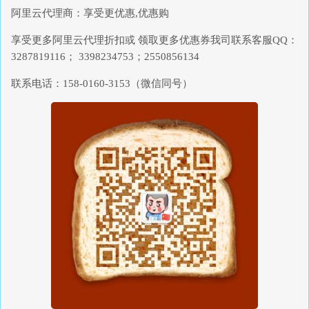
阿里云代理商：享受更优惠,优惠购
享受更多阿里云代理折扣或 领取更多优惠券我司联系客服QQ：
3287819116； 3398234753；2550856134
联系电话：158-0160-3153（微信同号）