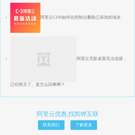
阿里云CDN如何在控制台删除已添加的域名
阿里云无影桌面无法连接，
已经两天了。是怎么回事啊？
阿里云优惠,找凯铧互联
联系我们
了解更多