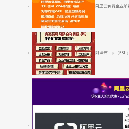
阿里云免费企业邮
阿里云https（S