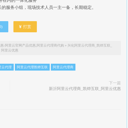
I服务在内的一体化服务
长的服务小组，现场技术人员一主一备，长期稳定。
0
)
打赏
惠-阿里云官网产品优惠,阿里云代理商代购
»
兴化阿里云代理商_凯铧互联_
阿里云优惠
里云代理
阿里云代理凯铧互联
阿里云代理商
下一篇
新沂阿里云代理商_凯铧互联_阿里云优惠