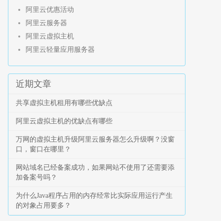
阿里云优惠活动
阿里云服务器
阿里云虚拟主机
阿里云轻量应用服务器
近期文章
共享虚拟主机租用有哪些优缺点
阿里云虚拟主机的优缺点有哪些
万网的虚拟主机升级阿里云服务器怎么升级啊？没窗
口，窗口在哪里？
网站域名已经备案成功，如果网站不使用了还需要添
加备案号吗？
为什么Java程序占用的内存经常比实际应用运行产生
的对象占用要多？