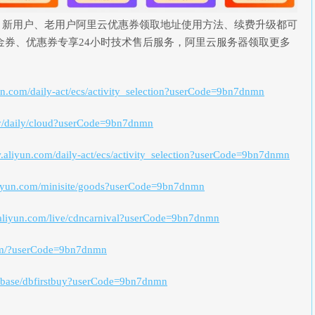
起，新用户、老用户阿里云优惠券领取地址使用方法、续费升级都可
代金券、优惠券专享24小时技术售后服务，阿里云服务器领取更多
un.com/daily-act/ecs/activity_selection?userCode=9bn7dnmn
ity/daily/cloud?userCode=9bn7dnmn
w.aliyun.com/daily-act/ecs/activity_selection?userCode=9bn7dnmn
liyun.com/minisite/goods?userCode=9bn7dnmn
h.aliyun.com/live/cdncarnival?userCode=9bn7dnmn
com/?userCode=9bn7dnmn
tabase/dbfirstbuy?userCode=9bn7dnmn