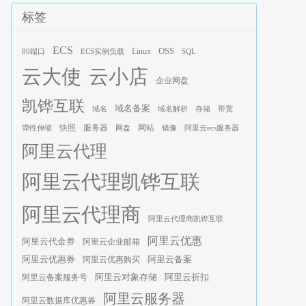
标签
ECS
OSS
Linux
80端口
ECS实例负载
SQL
云大使
云小店
企业网盘
凯铧互联
域名备案
域名
域名解析
存储
带宽
服务器
快照
网站
弹性伸缩
网盘
镜像
阿里云ecs服务器
阿里云代理
阿里云代理凯铧互联
阿里云代理商
阿里云代理商凯铧互联
阿里云优惠
阿里云代金券
阿里云企业邮箱
阿里云优惠券
阿里云优惠购买
阿里云备案
阿里云对象存储
阿里云折扣
阿里云备案服务号
阿里云服务器
阿里云数据库优惠券