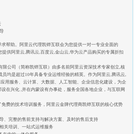
云
指导
寻求帮助。阿里云代理凯铧互联会为您提供一对一专业全面的
您提供阿里云,腾讯云,百度云,金山云,华为云产品购买的专属折扣
有限公司（简称凯铧互联）由多名前阿里云资深技术专家创立,核
成员均是超过10年具备专业运维经验的精英。作为阿里云,腾讯云,
联网应用服务、云计算、大数据、人工智能、企业信息化建设，为企
设在兴化 ,并在内蒙设有办事处，服务全国各地企业，与互联网
了免费的技术培训服务，阿里云金牌代理商凯铧互联的核心优势
指导、完整的售前支持与解决方案、及时的售后支持
算相关培训、一站式运维服务