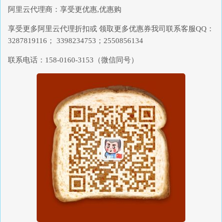
阿里云代理商：享受更优惠,优惠购
享受更多阿里云代理折扣或 领取更多优惠券我司联系客服QQ：
3287819116； 3398234753；2550856134
联系电话：158-0160-3153（微信同号）