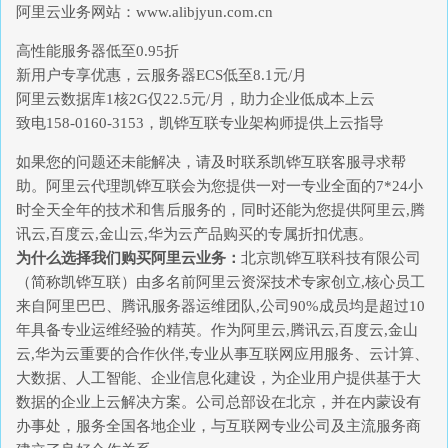
阿里云业务网站：www.alibjyun.com.cn
高性能服务器低至0.95折
新用户专享优惠，云服务器ECS低至8.1元/月
阿里云数据库1核2G仅22.5元/月，助力企业低成本上云
致电158-0160-3153，凯铧互联专业架构师提供上云指导
如果您的问题还未能解决，请及时联系凯铧互联客服寻求帮
助。阿里云代理凯铧互联会为您提供一对一专业全面的7*24小
时全天全年的技术和售后服务的，同时还能为您提供阿里云,腾
讯云,百度云,金山云,华为云产品购买的专属折扣优惠。
为什么选择我们购买阿里云业务：
北京凯铧互联科技有限公司
（简称凯铧互联）由多名前阿里云资深技术专家创立,核心员工
来自阿里巴巴、腾讯服务器运维团队,公司90%成员均是超过10
年具备专业运维经验的精英。作为阿里云,腾讯云,百度云,金山
云,华为云重要的合作伙伴,专业从事互联网应用服务、云计算、
大数据、人工智能、企业信息化建设，为企业用户提供基于大
数据的企业上云解决方案。公司总部设在北京，并在内蒙设有
办事处，服务全国各地企业，与互联网专业公司及主流服务商