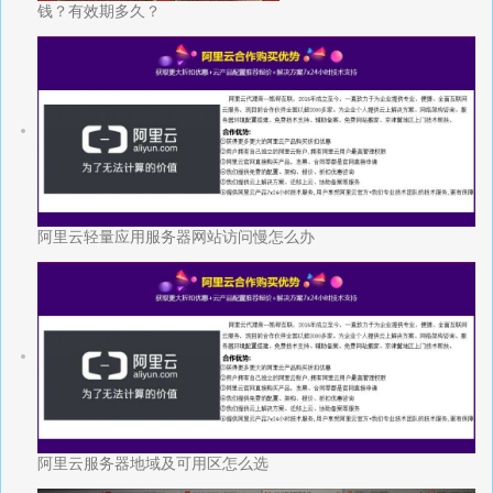
钱？有效期多久？
阿里云轻量应用服务器网站访问慢怎么办
阿里云服务器地域及可用区怎么选