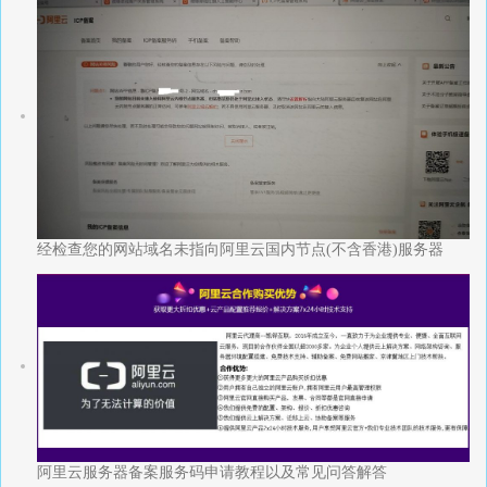
经检查您的网站域名未指向阿里云国内节点(不含香港)服务器
阿里云服务器备案服务码申请教程以及常见问答解答