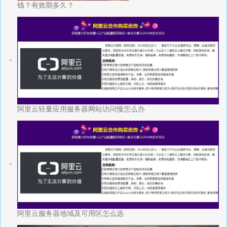
钱？有效期多久？
阿里云轻量应用服务器网站访问慢怎么办
阿里云服务器地域及可用区怎么选