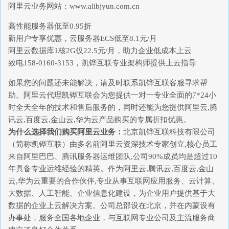
阿里云业务网站：www.alibjyun.com.cn
高性能服务器低至0.95折
新用户专享优惠，云服务器ECS低至8.1元/月
阿里云数据库1核2G仅22.5元/月，助力企业低成本上云
致电158-0160-3153，凯铧互联专业架构师提供上云指导
如果您的问题还未能解决，请及时联系凯铧互联客服寻求帮
助。阿里云代理凯铧互联会为您提供一对一专业全面的7*24小
时全天全年的技术和售后服务的，同时还能为您提供阿里云,腾
讯云,百度云,金山云,华为云产品购买的专属折扣优惠。
为什么选择我们购买阿里云业务：
北京凯铧互联科技有限公司
（简称凯铧互联）由多名前阿里云资深技术专家创立,核心员工
来自阿里巴巴、腾讯服务器运维团队,公司90%成员均是超过10
年具备专业运维经验的精英。作为阿里云,腾讯云,百度云,金山
云,华为云重要的合作伙伴,专业从事互联网应用服务、云计算、
大数据、人工智能、企业信息化建设，为企业用户提供基于大
数据的企业上云解决方案。公司总部设在北京，并在内蒙设有
办事处，服务全国各地企业，与互联网专业公司及主流服务商