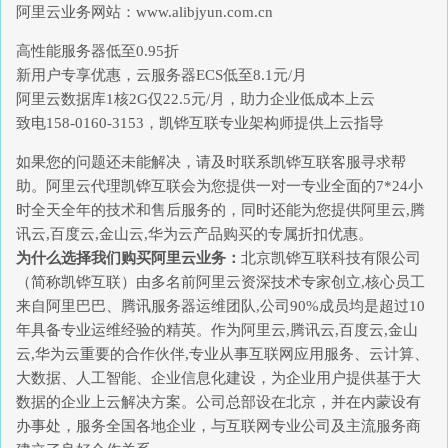
阿里云业务网站：www.alibjyun.com.cn
高性能服务器低至0.95折
新用户专享优惠，云服务器ECS低至8.1元/月
阿里云数据库1核2G仅22.5元/月，助力企业低成本上云
致电158-0160-3153，凯铧互联专业架构师提供上云指导
如果您的问题还未能解决，请及时联系凯铧互联客服寻求帮
助。阿里云代理凯铧互联会为您提供一对一专业全面的7*24小
时全天全年的技术和售后服务的，同时还能为您提供阿里云,腾
讯云,百度云,金山云,华为云产品购买的专属折扣优惠。
为什么选择我们购买阿里云业务：
北京凯铧互联科技有限公司
（简称凯铧互联）由多名前阿里云资深技术专家创立,核心员工
来自阿里巴巴、腾讯服务器运维团队,公司90%成员均是超过10
年具备专业运维经验的精英。作为阿里云,腾讯云,百度云,金山
云,华为云重要的合作伙伴,专业从事互联网应用服务、云计算、
大数据、人工智能、企业信息化建设，为企业用户提供基于大
数据的企业上云解决方案。公司总部设在北京，并在内蒙设有
办事处，服务全国各地企业，与互联网专业公司及主流服务商