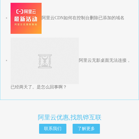
阿里云CDN如何在控制台删除已添加的域名
阿里云无影桌面无法连接，
已经两天了。是怎么回事啊？
阿里云优惠,找凯铧互联
联系我们
了解更多