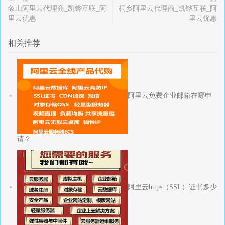
象山阿里云代理商_凯铧互联_阿
桐乡阿里云代理商_凯铧互联_阿
里云优惠
里云优惠
相关推荐
阿里云免费企业邮箱在哪申
请？
阿里云https（SSL）证书多少