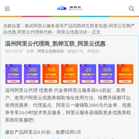
当前位置：
购买阿里云服务器等产品找凯铧互联更实惠-阿里云官网产
品优惠,阿里云代理商代购
阿里云优惠活动
正文
>
>
温州阿里云代理商_凯铧互联_阿里云优惠
2021-03-14
分类：
阿里云优惠活动
阅读(574)
评论(0)
温州阿里云代理 优惠券 代金券阿里云服务器0.6折起，新用
户、老用户阿里云优惠券领取地址使用方法、续费升级都可以
使用优惠券、代理返点、阿里云一键领取2000元代金券、优惠
券专享24小时技术售后服务，阿里云服务器领取更多优惠券联
系我司客服吧!
爆款产品阿里云0.95折，免费试用3月