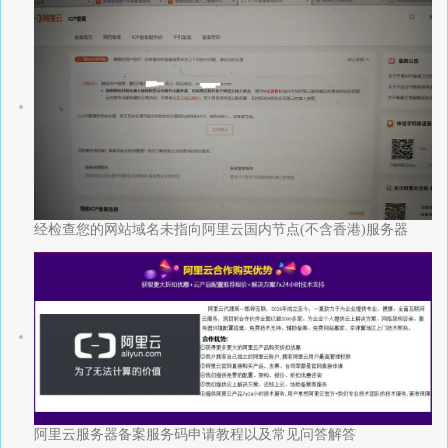
经检查您的网站域名未指向阿里云国内节点(不含香港)服务器
阿里云服务器备案服务码申请教程以及常见问答解答