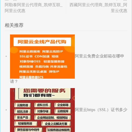
阿勒泰阿里云代理商_凯铧互联_
西藏阿里云代理商_凯铧互联_阿
阿里云优惠
里云优惠
相关推荐
阿里云免费企业邮箱在哪申
请？
阿里云https（SSL）证书多少