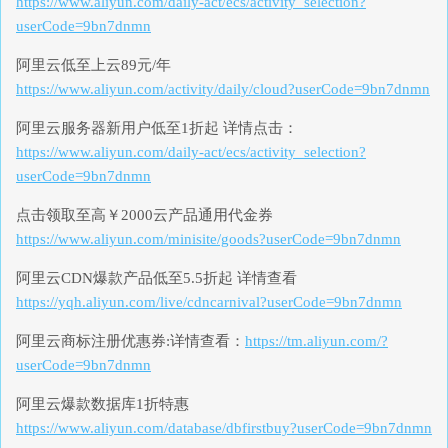
https://www.aliyun.com/daily-act/ecs/activity_selection?
userCode=9bn7dnmn
阿里云低至上云89元/年
https://www.aliyun.com/activity/daily/cloud?userCode=9bn7dnmn
阿里云服务器新用户低至1折起 详情点击：
https://www.aliyun.com/daily-act/ecs/activity_selection?
userCode=9bn7dnmn
点击领取至高￥2000云产品通用代金券
https://www.aliyun.com/minisite/goods?userCode=9bn7dnmn
阿里云CDN爆款产品低至5.5折起 详情查看
https://yqh.aliyun.com/live/cdncarnival?userCode=9bn7dnmn
阿里云商标注册优惠券:详情查看：
https://tm.aliyun.com/?
userCode=9bn7dnmn
阿里云爆款数据库1折特惠
https://www.aliyun.com/database/dbfirstbuy?userCode=9bn7dnmn