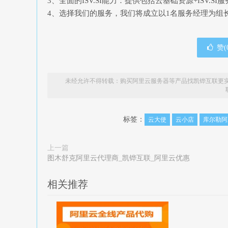
3、全面的ISV.SI能力：提供包括云基础资源+ISV.S
4、选择我们的服务，我们将成立以1名服务经理为组
赞(
未经允许不得转载：
购买阿里云服务器等产品找凯铧互联更实
标签：
云大使
云小店
库尔勒阿
上一篇
图木舒克阿里云代理商_凯铧互联_阿里云优惠
相关推荐