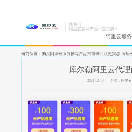
找我们
阿里云官网产品一直优惠！
阿里云服务
当前位置：
购买阿里云服务器等产品找凯铧互联更实惠-阿里
库尔勒阿里云代理
2021-03-14
分类：
阿里云