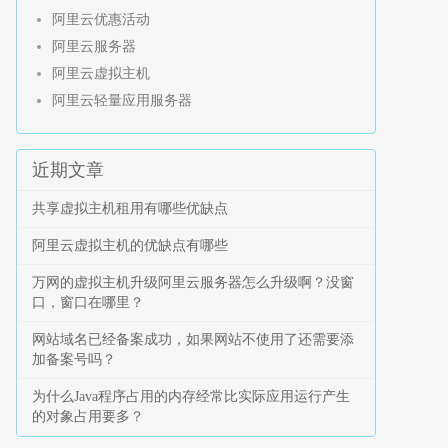
阿里云优惠活动
阿里云服务器
阿里云虚拟主机
阿里云轻量应用服务器
近期文章
共享虚拟主机租用有哪些优缺点
阿里云虚拟主机的优缺点有哪些
万网的虚拟主机升级阿里云服务器怎么升级啊？没窗
口，窗口在哪里？
网站域名已经备案成功，如果网站不使用了还需要添
加备案号吗？
为什么Java程序占用的内存经常比实际应用运行产生
的对象占用要多？