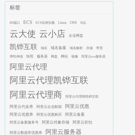
标签
ECS
OSS
Linux
80端口
ECS实例负载
SQL
云大使
云小店
企业网盘
凯铧互联
域名备案
域名
域名解析
存储
带宽
服务器
快照
网站
弹性伸缩
网盘
镜像
阿里云ecs服务器
阿里云代理
阿里云代理凯铧互联
阿里云代理商
阿里云代理商凯铧互联
阿里云优惠
阿里云代金券
阿里云企业邮箱
阿里云优惠券
阿里云优惠购买
阿里云备案
阿里云对象存储
阿里云折扣
阿里云备案服务号
阿里云服务器
阿里云数据库优惠券