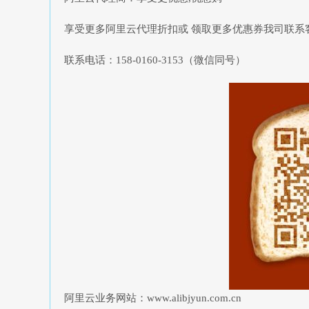
享受更多阿里云代理折扣或 领取更多优惠券我司联系客服QQ：32
联系电话：158-0160-3153（微信同号）
阿里云业务网站：www.alibjyun.com.cn