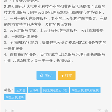
建立了良好合作关系。
凯铧互联已为大批中小科技企业的创业创新活动提供了免费的
技术培训服务，阿里云金牌代理商凯铧互联的核心优势如下：
1、一对一的客户经理服务：专业的上云架构咨询与指导、完整
的售前支持与解决方案、及时的售后支持
2、云运维服务专家：上云迁移环境搭建服务、云计算相关培
训、一站式运维服务
3、全面的ISV.SI能力：提供包括云基础资源+ISV.SI服务在内的
一体化服务
4、选择我们的服务，我们将成立以1名服务经理为组长的服务
小组，现场技术人员一主一备，长期稳定。
赞(
0
)
打赏
标签：
云大使
云小店
阿拉尔阿里云代理
阿里云代理凯铧互联
阿里云代理商
上一篇
下一篇