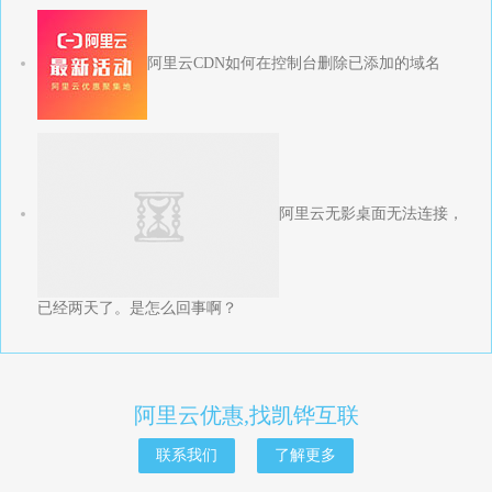
阿里云CDN如何在控制台删除已添加的域名
阿里云无影桌面无法连接，
已经两天了。是怎么回事啊？
阿里云优惠,找凯铧互联
联系我们
了解更多