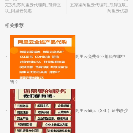
克孜勒苏阿里云代理商_凯铧互
五家渠阿里云代理商_凯铧互联_
联_阿里云优惠
阿里云优惠
相关推荐
阿里云免费企业邮箱在哪申
请？
阿里云https（SSL）证书多少