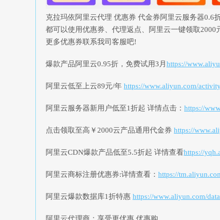
克拉玛依阿里云代理 优惠券 代金券阿里云服务器0.
都可以使用优惠券、代理返点、阿里云一键领取200
更多优惠券联系我司客服吧!
爆款产品阿里云0.95折，免费试用3月
https://www.aliy
阿里云低至上云89元/年
https://www.aliyun.com/activ
阿里云服务器新用户低至1折起 详情点击：
https://ww
点击领取至高￥2000云产品通用代金券
https://www.a
阿里云CDN爆款产品低至5.5折起 详情查看
https://yq
阿里云商标注册优惠券:详情查看：
https://tm.aliyun.
阿里云爆款数据库1折特惠
https://www.aliyun.com/da
阿里云代理商：享受更优惠,优惠购