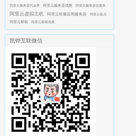
阿里云服务器优惠
阿里云服务器代金券
阿里云服务器优惠券
阿里云虚拟主机
阿里云轻量应用服务器
阿里云返点
阿里云邮箱
阿里云邮箱优惠
凯铧互联微信