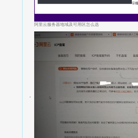
阿里云服务器地域及可用区怎么选