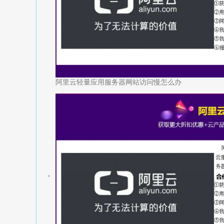
阿里云轻量应用服务器网站访问慢怎么办