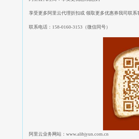
享受更多阿里云代理折扣或 领取更多优惠券我司联系客服QQ：32
联系电话：158-0160-3153（微信同号）
阿里云业务网站：www.alibjyun.com.cn