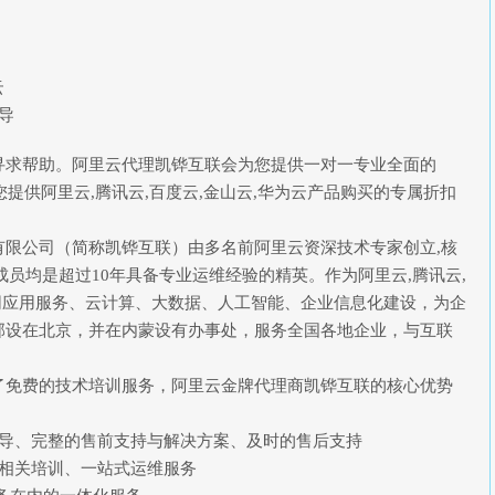
云
指导
寻求帮助。阿里云代理凯铧互联会为您提供一对一专业全面的
您提供阿里云,腾讯云,百度云,金山云,华为云产品购买的专属折扣
有限公司（简称凯铧互联）由多名前阿里云资深技术专家创立,核
成员均是超过10年具备专业运维经验的精英。作为阿里云,腾讯云,
联网应用服务、云计算、大数据、人工智能、企业信息化建设，为企
部设在北京，并在内蒙设有办事处，服务全国各地企业，与互联
了免费的技术培训服务，阿里云金牌代理商凯铧互联的核心优势
指导、完整的售前支持与解决方案、及时的售后支持
算相关培训、一站式运维服务