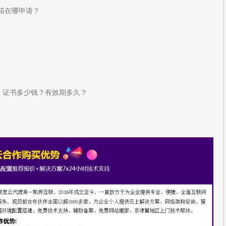
箱在哪申请？
SL）证书多少钱？有效期多久？