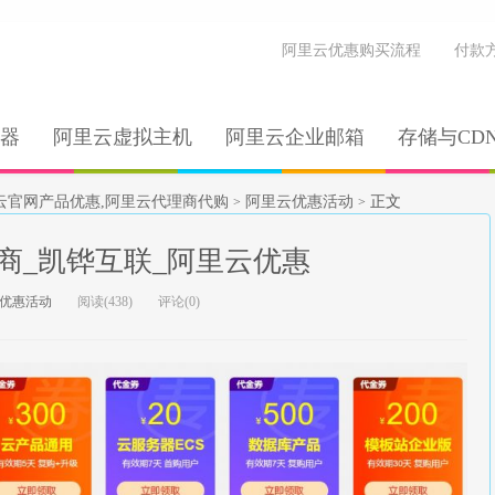
阿里云优惠购买流程
付款
器
阿里云虚拟主机
阿里云企业邮箱
存储与CD
云官网产品优惠,阿里云代理商代购
阿里云优惠活动
正文
>
>
商_凯铧互联_阿里云优惠
优惠活动
阅读(438)
评论(0)