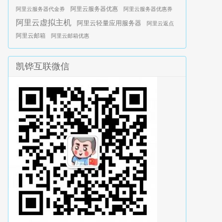
阿里云服务器优惠
阿里云服务器代金券
阿里云服务器优惠券
阿里云虚拟主机
阿里云轻量应用服务器
阿里云返点
阿里云邮箱
阿里云邮箱优惠
凯铧互联微信