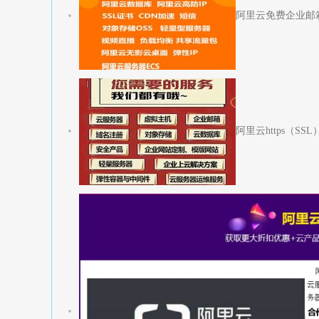
阿里云免费企业邮
阿里云https（S