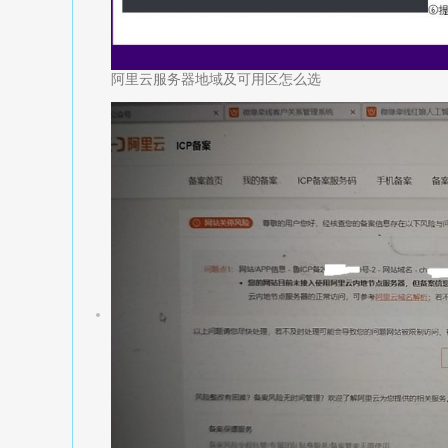
阿里云服务器地域及可用区怎么选