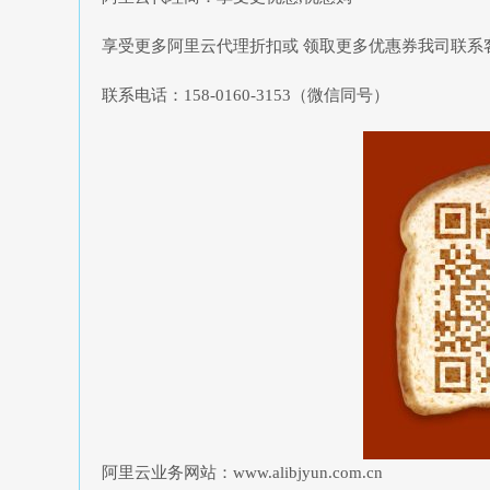
享受更多阿里云代理折扣或 领取更多优惠券我司联系客服QQ：32
联系电话：158-0160-3153（微信同号）
阿里云业务网站：www.alibjyun.com.cn