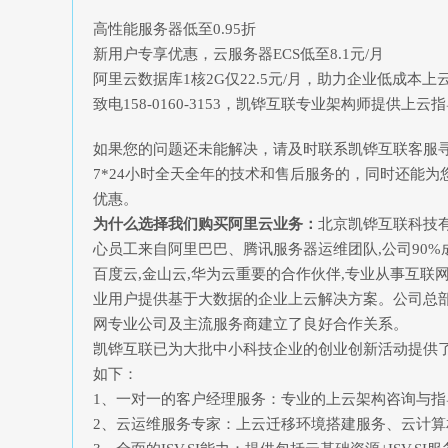
高性能服务器低至0.95折
新用户专享优惠，云服务器ECS低至8.1元/月
阿里云数据库1核2G仅22.5元/月，助力企业低成本上
致电158-0160-3153，凯铧互联专业架构师提供上云
如果您的问题还未能解决，请及时联系凯铧互联客服
7*24小时全天全年的技术和售后服务的，同时还能为
优惠。
为什么选择我们购买阿里云业务：
北京凯铧互联科技
心员工来自阿里巴巴、腾讯服务器运维团队,公司90%
百度云,金山云,华为云重要的合作伙伴,专业从事互
业用户提供基于大数据的企业上云解决方案。公司总
网专业公司及主流服务商建立了良好合作关系。
凯铧互联已为大批中小科技企业的创业创新活动提供
如下：
1、一对一的客户经理服务：专业的上云架构咨询与
2、云运维服务专家：上云迁移环境搭建服务、云计