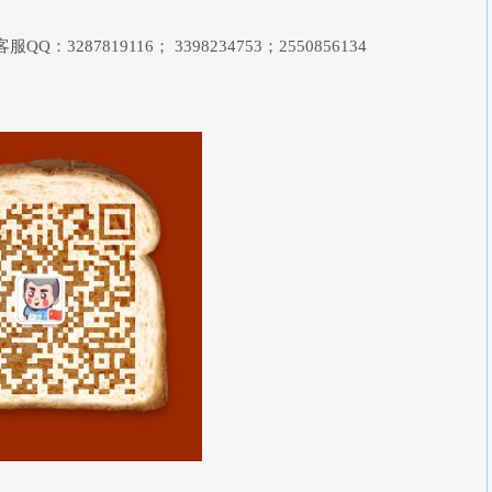
87819116； 3398234753；2550856134