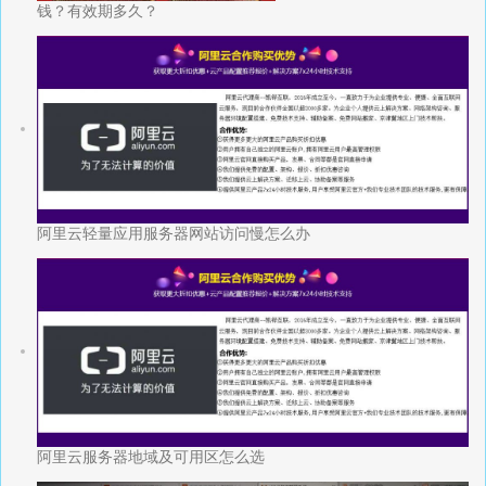
钱？有效期多久？
阿里云轻量应用服务器网站访问慢怎么办
阿里云服务器地域及可用区怎么选