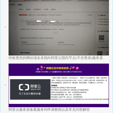
经检查您的网站域名未指向阿里云国内节点(不含香港)服务器
阿里云服务器备案服务码申请教程以及常见问答解答