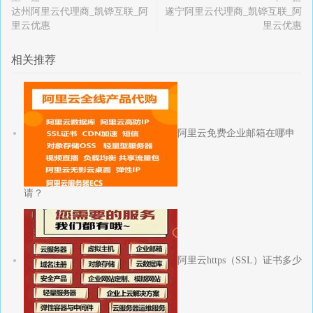
达州阿里云代理商_凯铧互联_阿
遂宁阿里云代理商_凯铧互联_阿
里云优惠
里云优惠
相关推荐
阿里云免费企业邮箱在哪申
请？
阿里云https（SSL）证书多少