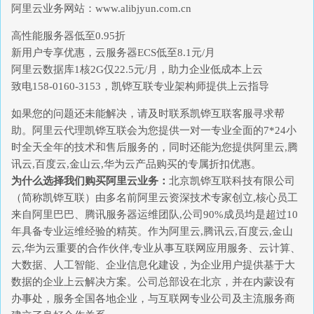
阿里云业务网站：www.alibjyun.com.cn
高性能服务器低至0.95折
新用户专享优惠，云服务器ECS低至8.1元/月
阿里云数据库1核2G仅22.5元/月，助力企业低成本上云
致电158-0160-3153，凯铧互联专业架构师提供上云指导
如果您的问题还未能解决，请及时联系凯铧互联客服寻求帮
助。阿里云代理凯铧互联会为您提供一对一专业全面的7*24小
时全天全年的技术和售后服务的，同时还能为您提供阿里云,腾
讯云,百度云,金山云,华为云产品购买的专属折扣优惠。
为什么选择我们购买阿里云业务：
北京凯铧互联科技有限公司
（简称凯铧互联）由多名前阿里云资深技术专家创立,核心员工
来自阿里巴巴、腾讯服务器运维团队,公司90%成员均是超过10
年具备专业运维经验的精英。作为阿里云,腾讯云,百度云,金山
云,华为云重要的合作伙伴,专业从事互联网应用服务、云计算、
大数据、人工智能、企业信息化建设，为企业用户提供基于大
数据的企业上云解决方案。公司总部设在北京，并在内蒙设有
办事处，服务全国各地企业，与互联网专业公司及主流服务商