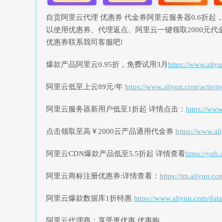
自贡阿里云代理 优惠券 代金券阿里云服务器0.6折
以使用优惠券、代理返点、阿里云一键领取2000元
优惠券联系我司客服吧!
爆款产品阿里云0.95折，免费试用3月
https://www.aliy
阿里云低至上云89元/年
https://www.aliyun.com/activ
阿里云服务器新用户低至1折起 详情点击：
https://ww
点击领取至高￥2000云产品通用代金券
https://www.a
阿里云CDN爆款产品低至5.5折起 详情查看
https://yq
阿里云商标注册优惠券:详情查看：
https://tm.aliyun.
阿里云爆款数据库1折特惠
https://www.aliyun.com/da
阿里云代理商：享受更优惠,优惠购