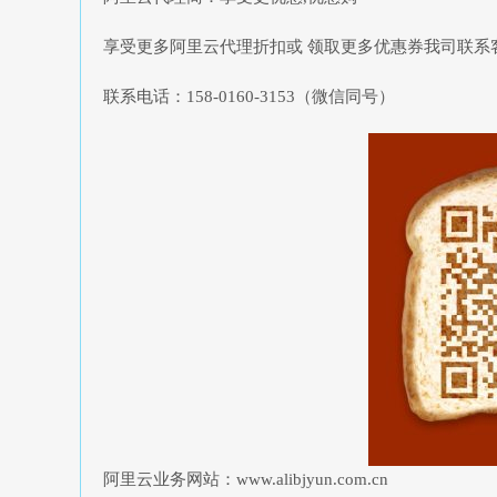
享受更多阿里云代理折扣或 领取更多优惠券我司联系客服QQ：32
联系电话：158-0160-3153（微信同号）
阿里云业务网站：www.alibjyun.com.cn