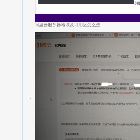
阿里云服务器地域及可用区怎么选