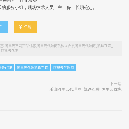
I服务在内的一体化服务
长的服务小组，现场技术人员一主一备，长期稳定。
0
)
打赏
惠-阿里云官网产品优惠,阿里云代理商代购
»
自贡阿里云代理商_凯铧互联_
阿里云优惠
里云代理
阿里云代理凯铧互联
阿里云代理商
下一篇
乐山阿里云代理商_凯铧互联_阿里云优惠