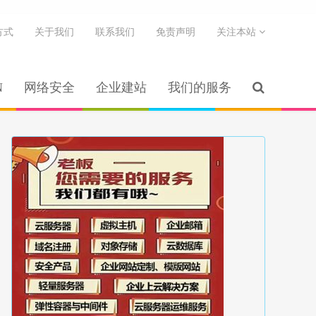
方式
关于我们
联系我们
免责声明
关注本站
N
网络安全
企业建站
我们的服务