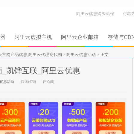
阿里云优惠购买流程
付款
器
阿里云虚拟主机
阿里云企业邮箱
存储与CD
云官网产品优惠,阿里云代理商代购
阿里云优惠活动
正文
>
>
_凯铧互联_阿里云优惠
优惠活动
阅读(476)
评论(0)