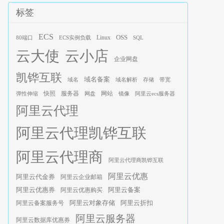
标签
ECS
OSS
Linux
80端口
ECS实例负载
SQL
云大使
云小店
企业网盘
凯铧互联
域名备案
域名
域名解析
存储
带宽
服务器
快照
网站
弹性伸缩
网盘
镜像
阿里云ecs服务器
阿里云代理
阿里云代理凯铧互联
阿里云代理商
阿里云代理商凯铧互联
阿里云优惠
阿里云代金券
阿里云企业邮箱
阿里云优惠券
阿里云优惠购买
阿里云备案
阿里云对象存储
阿里云折扣
阿里云备案服务号
阿里云服务器
阿里云数据库优惠券