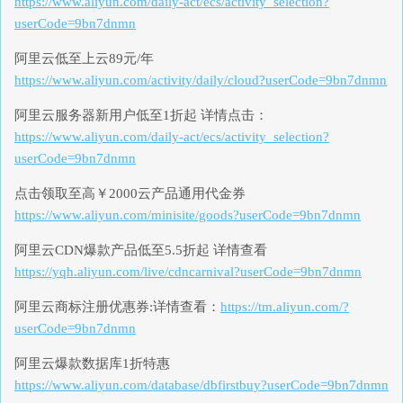
https://www.aliyun.com/daily-act/ecs/activity_selection?
userCode=9bn7dnmn
阿里云低至上云89元/年
https://www.aliyun.com/activity/daily/cloud?userCode=9bn7dnmn
阿里云服务器新用户低至1折起 详情点击：
https://www.aliyun.com/daily-act/ecs/activity_selection?
userCode=9bn7dnmn
点击领取至高￥2000云产品通用代金券
https://www.aliyun.com/minisite/goods?userCode=9bn7dnmn
阿里云CDN爆款产品低至5.5折起 详情查看
https://yqh.aliyun.com/live/cdncarnival?userCode=9bn7dnmn
阿里云商标注册优惠券:详情查看：
https://tm.aliyun.com/?
userCode=9bn7dnmn
阿里云爆款数据库1折特惠
https://www.aliyun.com/database/dbfirstbuy?userCode=9bn7dnmn