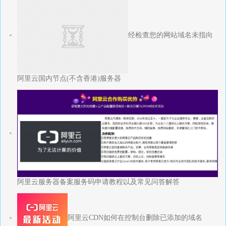
经检查您的网站域名未指向阿里云国内节点(不含香港)服务器
阿里云服务器备案服务码申请教程以及常见问答解答