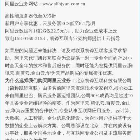
阿里云业务网站：www.alibjyun.com.cn
高性能服务器低至0.95折
新用户专享优惠，云服务器ECS低至8.1元/月
阿里云数据库1核2G仅22.5元/月，助力企业低成本上云
致电158-0160-3153，凯铧互联专业架构师提供上云指导
如果您的问题还未能解决，请及时联系凯铧互联客服寻求帮
助。阿里云代理凯铧互联会为您提供一对一专业全面的7*24小
时全天全年的技术和售后服务的，同时还能为您提供阿里云,腾
讯云,百度云,金山云,华为云产品购买的专属折扣优惠。
为什么选择我们购买阿里云业务：
北京凯铧互联科技有限公司
（简称凯铧互联）由多名前阿里云资深技术专家创立,核心员工
来自阿里巴巴、腾讯服务器运维团队,公司90%成员均是超过10
年具备专业运维经验的精英。作为阿里云,腾讯云,百度云,金山
云,华为云重要的合作伙伴,专业从事互联网应用服务、云计算、
大数据、人工智能、企业信息化建设，为企业用户提供基于大
数据的企业上云解决方案。公司总部设在北京，并在内蒙设有
办事处，服务全国各地企业，与互联网专业公司及主流服务商