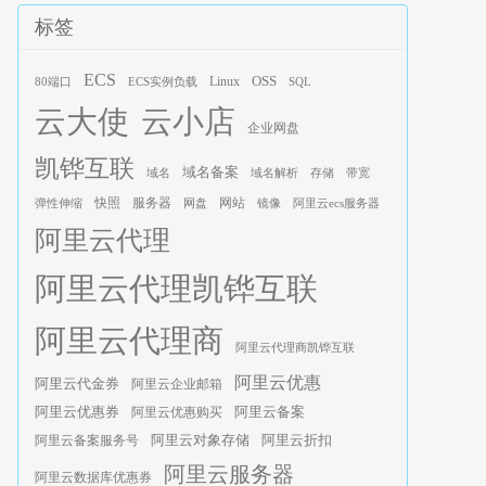
标签
ECS
OSS
Linux
80端口
ECS实例负载
SQL
云大使
云小店
企业网盘
凯铧互联
域名备案
域名
域名解析
存储
带宽
服务器
快照
网站
弹性伸缩
网盘
镜像
阿里云ecs服务器
阿里云代理
阿里云代理凯铧互联
阿里云代理商
阿里云代理商凯铧互联
阿里云优惠
阿里云代金券
阿里云企业邮箱
阿里云优惠券
阿里云优惠购买
阿里云备案
阿里云对象存储
阿里云折扣
阿里云备案服务号
阿里云服务器
阿里云数据库优惠券