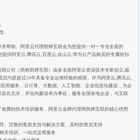
云
指导
寻求帮助。阿里云代理凯铧互联会为您提供一对一专业全面的
您提供阿里云,腾讯云,百度云,金山云,华为云产品购买的专属折扣
有限公司（简称凯铧互联）由多名前阿里云资深技术专家创立,核
成员均是超过10年具备专业运维经验的精英。作为阿里云,腾讯云,
联网应用服务、云计算、大数据、人工智能、企业信息化建设，为企
部设在北京，并在内蒙设有办事处，服务全国各地企业，与互联
了免费的技术培训服务，阿里云金牌代理商凯铧互联的核心优势
指导、完整的售前支持与解决方案、及时的售后支持
算相关培训、一站式运维服务