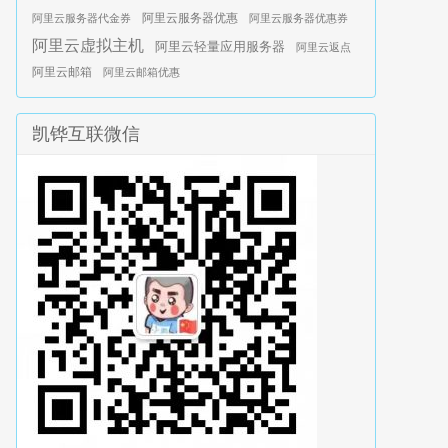
阿里云服务器优惠
阿里云服务器代金券
阿里云服务器优惠券
阿里云虚拟主机
阿里云轻量应用服务器
阿里云返点
阿里云邮箱
阿里云邮箱优惠
凯铧互联微信