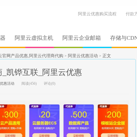
阿里云优惠购买流程
付款
器
阿里云虚拟主机
阿里云企业邮箱
存储与CD
云官网产品优惠,阿里云代理商代购
阿里云优惠活动
正文
>
>
_凯铧互联_阿里云优惠
优惠活动
阅读(456)
评论(0)