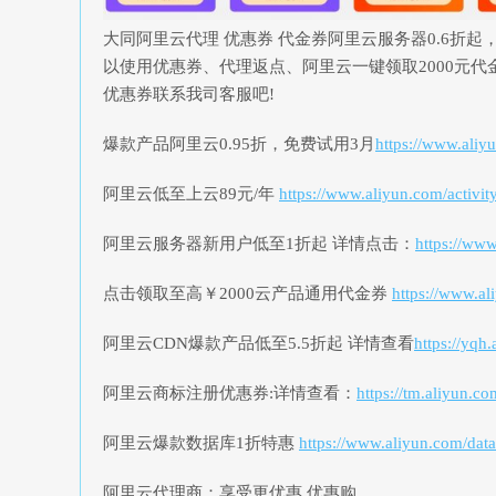
大同阿里云代理 优惠券 代金券阿里云服务器0.6折
以使用优惠券、代理返点、阿里云一键领取2000元
优惠券联系我司客服吧!
爆款产品阿里云0.95折，免费试用3月
https://www.aliy
阿里云低至上云89元/年
https://www.aliyun.com/activ
阿里云服务器新用户低至1折起 详情点击：
https://ww
点击领取至高￥2000云产品通用代金券
https://www.a
阿里云CDN爆款产品低至5.5折起 详情查看
https://yq
阿里云商标注册优惠券:详情查看：
https://tm.aliyun.
阿里云爆款数据库1折特惠
https://www.aliyun.com/da
阿里云代理商：享受更优惠,优惠购