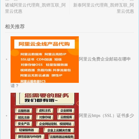
诸城阿里云代理商_凯铧互联_阿
新泰阿里云代理商_凯铧互联_阿
里云优惠
里云优惠
相关推荐
阿里云免费企业邮箱在哪申
请？
阿里云https（SSL）证书多少