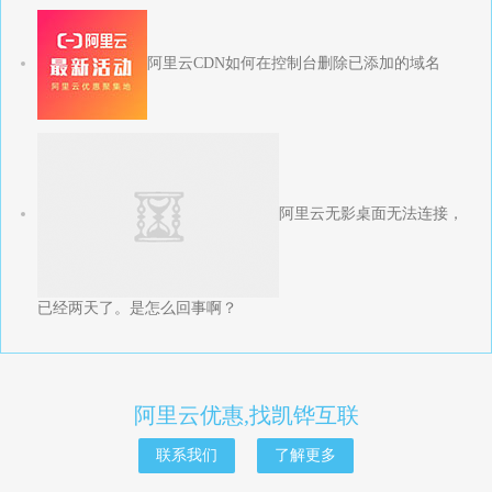
阿里云CDN如何在控制台删除已添加的域名
阿里云无影桌面无法连接，
已经两天了。是怎么回事啊？
阿里云优惠,找凯铧互联
联系我们
了解更多