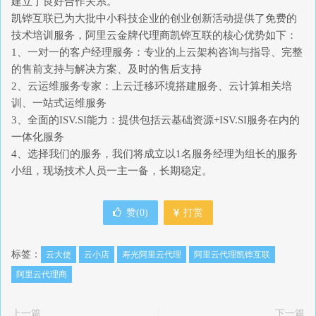
建立了良好合作关系。
凯铧互联已为大批中小科技企业的创业创新活动提供了免费的
技术培训服务，阿里云金牌代理商凯铧互联的核心优势如下：
1、一对一的客户经理服务：专业的上云架构咨询与指导、完整
的售前支持与解决方案、及时的售后支持
2、云运维服务专家：上云迁移环境搭建服务、云计算相关培
训、一站式运维服务
3、全面的ISV.SI能力：提供包括云基础资源+ISV.SI服务在内的
一体化服务
4、选择我们的服务，我们将成立以1名服务经理为组长的服务
小组，现场技术人员一主一备，长期稳定。
赞(
0
)
打赏
标签：
云大使
云小店
寿光阿里云代理
阿里云代理凯铧互联
阿里云代理商
上一篇
下一篇