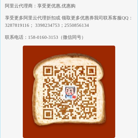
阿里云代理商：享受更优惠,优惠购
享受更多阿里云代理折扣或 领取更多优惠券我司联系客服QQ：
3287819116； 3398234753；2550856134
联系电话：158-0160-3153（微信同号）