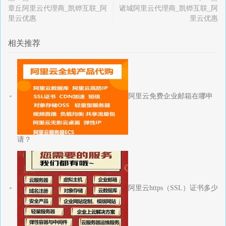
章丘阿里云代理商_凯铧互联_阿
诸城阿里云代理商_凯铧互联_阿
里云优惠
里云优惠
相关推荐
阿里云免费企业邮箱在哪申
请？
阿里云https（SSL）证书多少