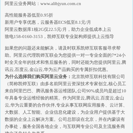
阿里云业务网站：www.alibjyun.com.cn
高性能服务器低至0.95折
新用户专享优惠，云服务器ECS低至8.1元/月
阿里云数据库1核2G仅22.5元/月，助力企业低成本上云
致电158-0160-3153，凯铧互联专业架构师提供上云指导
如果您的问题还未能解决，请及时联系凯铧互联客服寻求帮
助。阿里云代理凯铧互联会为您提供一对一专业全面的7*24小
时全天全年的技术和售后服务的，同时还能为您提供阿里云,腾
讯云,百度云,金山云,华为云产品购买的专属折扣优惠。
为什么选择我们购买阿里云业务：
北京凯铧互联科技有限公司
（简称凯铧互联）由多名前阿里云资深技术专家创立,核心员工
来自阿里巴巴、腾讯服务器运维团队,公司90%成员均是超过10
年具备专业运维经验的精英。作为阿里云,腾讯云,百度云,金山
云,华为云重要的合作伙伴,专业从事互联网应用服务、云计算、
大数据、人工智能、企业信息化建设，为企业用户提供基于大
数据的企业上云解决方案。公司总部设在北京，并在内蒙设有
办事处，服务全国各地企业，与互联网专业公司及主流服务商