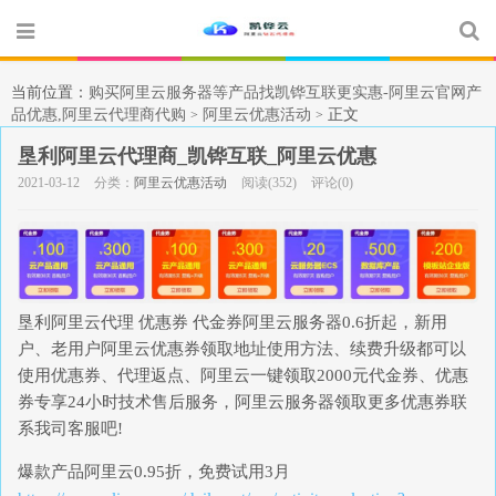
当前位置：
购买阿里云服务器等产品找凯铧互联更实惠-阿里云官网产
品优惠,阿里云代理商代购
阿里云优惠活动
正文
>
>
垦利阿里云代理商_凯铧互联_阿里云优惠
2021-03-12
分类：
阿里云优惠活动
阅读(352)
评论(0)
垦利阿里云代理 优惠券 代金券阿里云服务器0.6折起，新用
户、老用户阿里云优惠券领取地址使用方法、续费升级都可以
使用优惠券、代理返点、阿里云一键领取2000元代金券、优惠
券专享24小时技术售后服务，阿里云服务器领取更多优惠券联
系我司客服吧!
爆款产品阿里云0.95折，免费试用3月