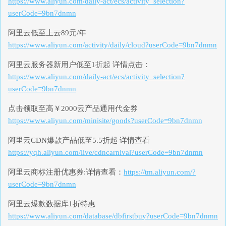
https://www.aliyun.com/daily-act/ecs/activity_selection?
userCode=9bn7dnmn
阿里云低至上云89元/年
https://www.aliyun.com/activity/daily/cloud?userCode=9bn7dnmn
阿里云服务器新用户低至1折起 详情点击：
https://www.aliyun.com/daily-act/ecs/activity_selection?
userCode=9bn7dnmn
点击领取至高￥2000云产品通用代金券
https://www.aliyun.com/minisite/goods?userCode=9bn7dnmn
阿里云CDN爆款产品低至5.5折起 详情查看
https://yqh.aliyun.com/live/cdncarnival?userCode=9bn7dnmn
阿里云商标注册优惠券:详情查看：
https://tm.aliyun.com/?
userCode=9bn7dnmn
阿里云爆款数据库1折特惠
https://www.aliyun.com/database/dbfirstbuy?userCode=9bn7dnmn