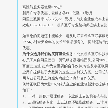
高性能服务器低至0.95折
新用户专享优惠，云服务器ECS低至8.1元/月
阿里云数据库1核2G仅22.5元/月，助力企业低成本上
致电158-0160-3153，凯铧互联专业架构师提供上云
如果您的问题还未能解决，请及时联系凯铧互联客服
7*24小时全天全年的技术和售后服务的，同时还能为
优惠。
为什么选择我们购买阿里云业务：
北京凯铧互联科技
心员工来自阿里巴巴、腾讯服务器运维团队,公司90%
百度云,金山云,华为云重要的合作伙伴,专业从事互
业用户提供基于大数据的企业上云解决方案。公司总
网专业公司及主流服务商建立了良好合作关系。
凯铧互联已为大批中小科技企业的创业创新活动提供
如下：
1、一对一的客户经理服务：专业的上云架构咨询与
2、云运维服务专家：上云迁移环境搭建服务、云计