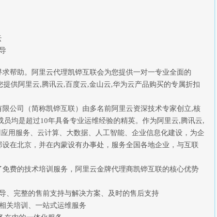
云
指导
寻求帮助。阿里云代理凯铧互联会为您提供一对一专业全面的
您提供阿里云,腾讯云,百度云,金山云,华为云产品购买的专属折扣
有限公司（简称凯铧互联）由多名前阿里云资深技术专家创立,核
成员均是超过10年具备专业运维经验的精英。作为阿里云,腾讯云,
联网应用服务、云计算、大数据、人工智能、企业信息化建设，为企
部设在北京，并在内蒙设有办事处，服务全国各地企业，与互联
了免费的技术培训服务，阿里云金牌代理商凯铧互联的核心优势
指导、完整的售前支持与解决方案、及时的售后支持
算相关培训、一站式运维服务