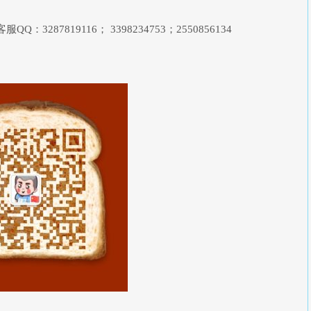
87819116； 3398234753；2550856134