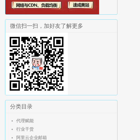
微信扫一扫，加好友了解更多
分类目录
代理赋能
行业干货
阿里云企业邮箱