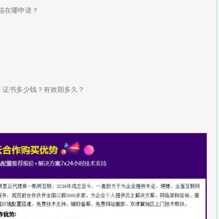
箱在哪申请？
SL）证书多少钱？有效期多久？