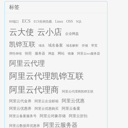
标签
ECS
OSS
Linux
80端口
ECS实例负载
SQL
云大使
云小店
企业网盘
凯铧互联
域名备案
域名
域名解析
存储
带宽
服务器
快照
网站
弹性伸缩
网盘
镜像
阿里云ecs服务器
阿里云代理
阿里云代理凯铧互联
阿里云代理商
阿里云代理商凯铧互联
阿里云优惠
阿里云代金券
阿里云企业邮箱
阿里云优惠券
阿里云优惠购买
阿里云备案
阿里云对象存储
阿里云折扣
阿里云备案服务号
阿里云服务器
阿里云数据库优惠券