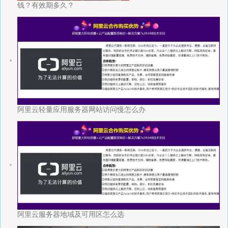
钱？有效期多久？
阿里云轻量应用服务器网站访问慢怎么办
阿里云服务器地域及可用区怎么选