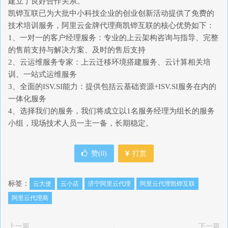
建立了良好合作关系。
凯铧互联已为大批中小科技企业的创业创新活动提供了免费的
技术培训服务，阿里云金牌代理商凯铧互联的核心优势如下：
1、一对一的客户经理服务：专业的上云架构咨询与指导、完整
的售前支持与解决方案、及时的售后支持
2、云运维服务专家：上云迁移环境搭建服务、云计算相关培
训、一站式运维服务
3、全面的ISV.SI能力：提供包括云基础资源+ISV.SI服务在内的
一体化服务
4、选择我们的服务，我们将成立以1名服务经理为组长的服务
小组，现场技术人员一主一备，长期稳定。
赞(
0
)
打赏
标签：
云大使
云小店
济宁阿里云代理
阿里云代理凯铧互联
阿里云代理商
上一篇
下一篇