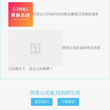
阿里云CDN如何在控制台删除已添加的域名
阿里云无影桌面无法连接，
已经两天了。是怎么回事啊？
阿里云优惠,找凯铧互联
联系我们
了解更多