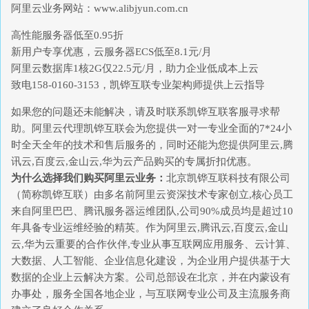
阿里云业务网站：www.alibjyun.com.cn
高性能服务器低至0.95折
新用户专享优惠，云服务器ECS低至8.1元/月
阿里云数据库1核2G仅22.5元/月，助力企业低成本上云
致电158-0160-3153，凯铧互联专业架构师提供上云指导
如果您的问题还未能解决，请及时联系凯铧互联客服寻求帮
助。阿里云代理凯铧互联会为您提供一对一专业全面的7*24小
时全天全年的技术和售后服务的，同时还能为您提供阿里云,腾
讯云,百度云,金山云,华为云产品购买的专属折扣优惠。
为什么选择我们购买阿里云业务：
北京凯铧互联科技有限公司
（简称凯铧互联）由多名前阿里云资深技术专家创立,核心员工
来自阿里巴巴、腾讯服务器运维团队,公司90%成员均是超过10
年具备专业运维经验的精英。作为阿里云,腾讯云,百度云,金山
云,华为云重要的合作伙伴,专业从事互联网应用服务、云计算、
大数据、人工智能、企业信息化建设，为企业用户提供基于大
数据的企业上云解决方案。公司总部设在北京，并在内蒙设有
办事处，服务全国各地企业，与互联网专业公司及主流服务商