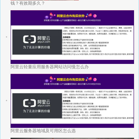
钱？有效期多久？
阿里云轻量应用服务器网站访问慢怎么办
阿里云服务器地域及可用区怎么选