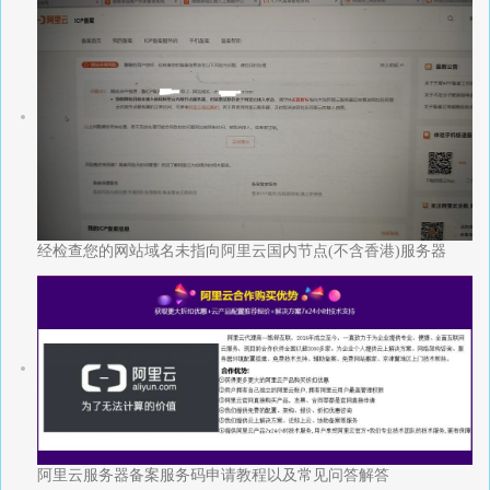
经检查您的网站域名未指向阿里云国内节点(不含香港)服务器
阿里云服务器备案服务码申请教程以及常见问答解答