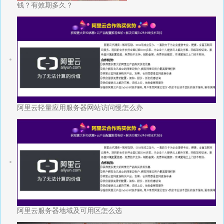
钱？有效期多久？
阿里云轻量应用服务器网站访问慢怎么办
阿里云服务器地域及可用区怎么选