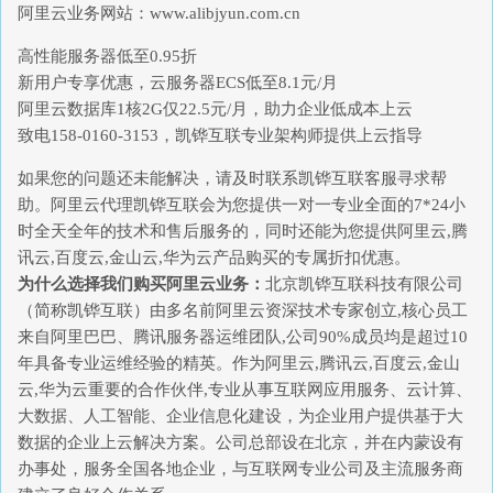
阿里云业务网站：www.alibjyun.com.cn
高性能服务器低至0.95折
新用户专享优惠，云服务器ECS低至8.1元/月
阿里云数据库1核2G仅22.5元/月，助力企业低成本上云
致电158-0160-3153，凯铧互联专业架构师提供上云指导
如果您的问题还未能解决，请及时联系凯铧互联客服寻求帮
助。阿里云代理凯铧互联会为您提供一对一专业全面的7*24小
时全天全年的技术和售后服务的，同时还能为您提供阿里云,腾
讯云,百度云,金山云,华为云产品购买的专属折扣优惠。
为什么选择我们购买阿里云业务：
北京凯铧互联科技有限公司
（简称凯铧互联）由多名前阿里云资深技术专家创立,核心员工
来自阿里巴巴、腾讯服务器运维团队,公司90%成员均是超过10
年具备专业运维经验的精英。作为阿里云,腾讯云,百度云,金山
云,华为云重要的合作伙伴,专业从事互联网应用服务、云计算、
大数据、人工智能、企业信息化建设，为企业用户提供基于大
数据的企业上云解决方案。公司总部设在北京，并在内蒙设有
办事处，服务全国各地企业，与互联网专业公司及主流服务商