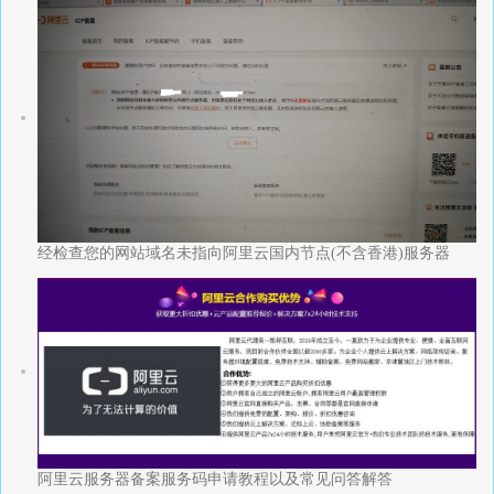
经检查您的网站域名未指向阿里云国内节点(不含香港)服务器
阿里云服务器备案服务码申请教程以及常见问答解答