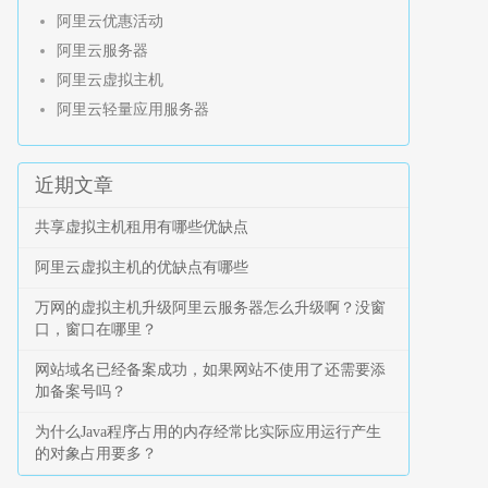
阿里云优惠活动
阿里云服务器
阿里云虚拟主机
阿里云轻量应用服务器
近期文章
共享虚拟主机租用有哪些优缺点
阿里云虚拟主机的优缺点有哪些
万网的虚拟主机升级阿里云服务器怎么升级啊？没窗
口，窗口在哪里？
网站域名已经备案成功，如果网站不使用了还需要添
加备案号吗？
为什么Java程序占用的内存经常比实际应用运行产生
的对象占用要多？