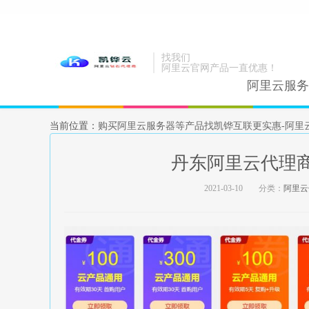
找我们
阿里云官网产品一直优惠！
阿里云服务
当前位置：
购买阿里云服务器等产品找凯铧互联更实惠-阿里
丹东阿里云代理商
2021-03-10
分类：
阿里云