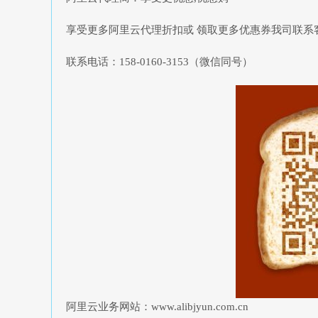
享受更多阿里云代理折扣或 领取更多优惠券我司联系客服QQ：32
联系电话：158-0160-3153（微信同号）
阿里云业务网站：www.alibjyun.com.cn