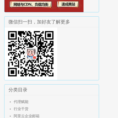
微信扫一扫，加好友了解更多
分类目录
代理赋能
行业干货
阿里云企业邮箱