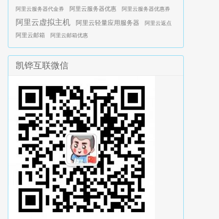
阿里云服务器优惠
阿里云服务器代金券
阿里云服务器优惠券
阿里云虚拟主机
阿里云轻量应用服务器
阿里云返点
阿里云邮箱
阿里云邮箱优惠
凯铧互联微信