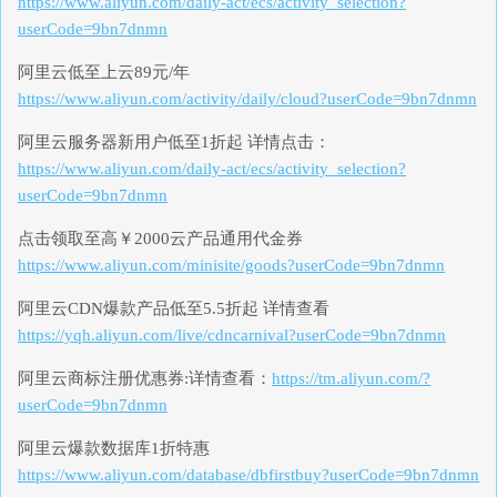
https://www.aliyun.com/daily-act/ecs/activity_selection?
userCode=9bn7dnmn
阿里云低至上云89元/年
https://www.aliyun.com/activity/daily/cloud?userCode=9bn7dnmn
阿里云服务器新用户低至1折起 详情点击：
https://www.aliyun.com/daily-act/ecs/activity_selection?
userCode=9bn7dnmn
点击领取至高￥2000云产品通用代金券
https://www.aliyun.com/minisite/goods?userCode=9bn7dnmn
阿里云CDN爆款产品低至5.5折起 详情查看
https://yqh.aliyun.com/live/cdncarnival?userCode=9bn7dnmn
阿里云商标注册优惠券:详情查看：
https://tm.aliyun.com/?
userCode=9bn7dnmn
阿里云爆款数据库1折特惠
https://www.aliyun.com/database/dbfirstbuy?userCode=9bn7dnmn