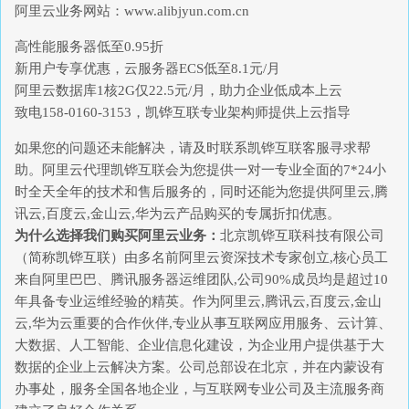
阿里云业务网站：www.alibjyun.com.cn
高性能服务器低至0.95折
新用户专享优惠，云服务器ECS低至8.1元/月
阿里云数据库1核2G仅22.5元/月，助力企业低成本上云
致电158-0160-3153，凯铧互联专业架构师提供上云指导
如果您的问题还未能解决，请及时联系凯铧互联客服寻求帮
助。阿里云代理凯铧互联会为您提供一对一专业全面的7*24小
时全天全年的技术和售后服务的，同时还能为您提供阿里云,腾
讯云,百度云,金山云,华为云产品购买的专属折扣优惠。
为什么选择我们购买阿里云业务：
北京凯铧互联科技有限公司
（简称凯铧互联）由多名前阿里云资深技术专家创立,核心员工
来自阿里巴巴、腾讯服务器运维团队,公司90%成员均是超过10
年具备专业运维经验的精英。作为阿里云,腾讯云,百度云,金山
云,华为云重要的合作伙伴,专业从事互联网应用服务、云计算、
大数据、人工智能、企业信息化建设，为企业用户提供基于大
数据的企业上云解决方案。公司总部设在北京，并在内蒙设有
办事处，服务全国各地企业，与互联网专业公司及主流服务商