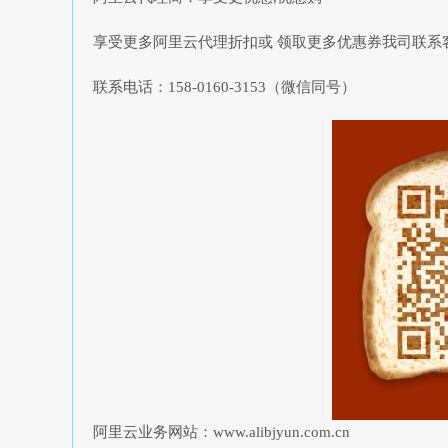
享受更多阿里云代理折扣或 领取更多优惠券我司联系客服QQ：32
联系电话：158-0160-3153（微信同号）
阿里云业务网站：www.alibjyun.com.cn