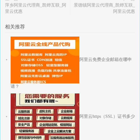
萍乡阿里云代理商_凯铧互联_阿
景德镇阿里云代理商_凯铧互联_
里云优惠
阿里云优惠
相关推荐
阿里云免费企业邮箱在哪申
请？
阿里云https（SSL）证书多少