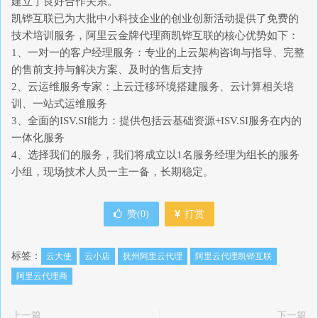
建立了良好合作关系。
凯铧互联已为大批中小科技企业的创业创新活动提供了免费的
技术培训服务，阿里云金牌代理商凯铧互联的核心优势如下：
1、一对一的客户经理服务：专业的上云架构咨询与指导、完整
的售前支持与解决方案、及时的售后支持
2、云运维服务专家：上云迁移环境搭建服务、云计算相关培
训、一站式运维服务
3、全面的ISV.SI能力：提供包括云基础资源+ISV.SI服务在内的
一体化服务
4、选择我们的服务，我们将成立以1名服务经理为组长的服务
小组，现场技术人员一主一备，长期稳定。
赞(
0
)
打赏
标签：
云大使
云小店
抚州阿里云代理
阿里云代理凯铧互联
阿里云代理商
上一篇
下一篇