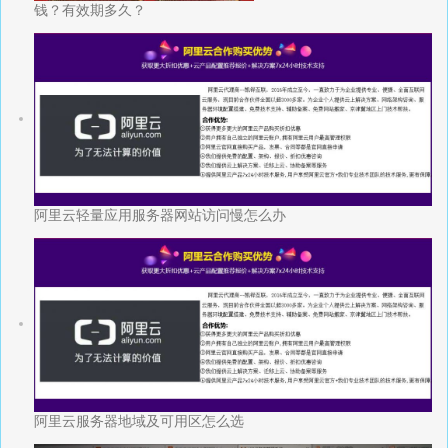
钱？有效期多久？
阿里云轻量应用服务器网站访问慢怎么办
阿里云服务器地域及可用区怎么选