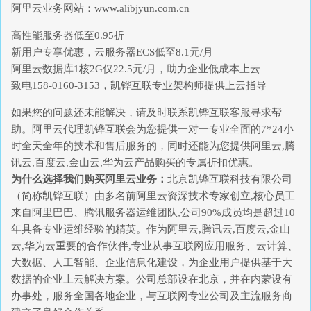
阿里云业务网站：www.alibjyun.com.cn
高性能服务器低至0.95折
新用户专享优惠，云服务器ECS低至8.1元/月
阿里云数据库1核2G仅22.5元/月，助力企业低成本上云
致电158-0160-3153，凯铧互联专业架构师提供上云指导
如果您的问题还未能解决，请及时联系凯铧互联客服寻求帮
助。阿里云代理凯铧互联会为您提供一对一专业全面的7*24小
时全天全年的技术和售后服务的，同时还能为您提供阿里云,腾
讯云,百度云,金山云,华为云产品购买的专属折扣优惠。
为什么选择我们购买阿里云业务：
北京凯铧互联科技有限公司
（简称凯铧互联）由多名前阿里云资深技术专家创立,核心员工
来自阿里巴巴、腾讯服务器运维团队,公司90%成员均是超过10
年具备专业运维经验的精英。作为阿里云,腾讯云,百度云,金山
云,华为云重要的合作伙伴,专业从事互联网应用服务、云计算、
大数据、人工智能、企业信息化建设，为企业用户提供基于大
数据的企业上云解决方案。公司总部设在北京，并在内蒙设有
办事处，服务全国各地企业，与互联网专业公司及主流服务商