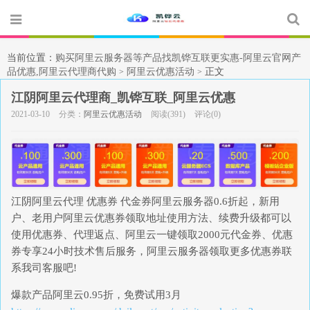
当前位置：
购买阿里云服务器等产品找凯铧互联更实惠-阿里云官网产
品优惠,阿里云代理商代购
阿里云优惠活动
正文
>
>
江阴阿里云代理商_凯铧互联_阿里云优惠
2021-03-10
分类：
阿里云优惠活动
阅读(391)
评论(0)
江阴阿里云代理 优惠券 代金券阿里云服务器0.6折起，新用
户、老用户阿里云优惠券领取地址使用方法、续费升级都可以
使用优惠券、代理返点、阿里云一键领取2000元代金券、优惠
券专享24小时技术售后服务，阿里云服务器领取更多优惠券联
系我司客服吧!
爆款产品阿里云0.95折，免费试用3月