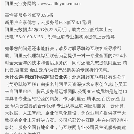
阿里云业务网站：www.alibjyun.com.cn
高性能服务器低至0.95折
新用户专享优惠，云服务器ECS低至8.1元/月
阿里云数据库1核2G仅22.5元/月，助力企业低成本上云
致电158-0160-3153，凯铧互联专业架构师提供上云指导
如果您的问题还未能解决，请及时联系凯铧互联客服寻求帮
助。阿里云代理凯铧互联会为您提供一对一专业全面的7*24小
时全天全年的技术和售后服务的，同时还能为您提供阿里云,腾
讯云,百度云,金山云,华为云产品购买的专属折扣优惠。
为什么选择我们购买阿里云业务：
北京凯铧互联科技有限公司
（简称凯铧互联）由多名前阿里云资深技术专家创立,核心员工
来自阿里巴巴、腾讯服务器运维团队,公司90%成员均是超过10
年具备专业运维经验的精英。作为阿里云,腾讯云,百度云,金山
云,华为云重要的合作伙伴,专业从事互联网应用服务、云计算、
大数据、人工智能、企业信息化建设，为企业用户提供基于大
数据的企业上云解决方案。公司总部设在江阴 ,并在内蒙设有办
事处，服务全国各地企业，与互联网专业公司及主流服务商建