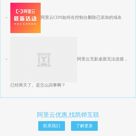
阿里云CDN如何在控制台删除已添加的域名
阿里云无影桌面无法连接，
已经两天了。是怎么回事啊？
阿里云优惠,找凯铧互联
联系我们
了解更多