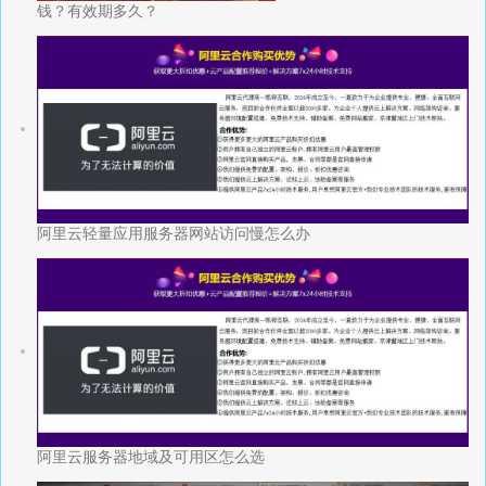
钱？有效期多久？
阿里云轻量应用服务器网站访问慢怎么办
阿里云服务器地域及可用区怎么选